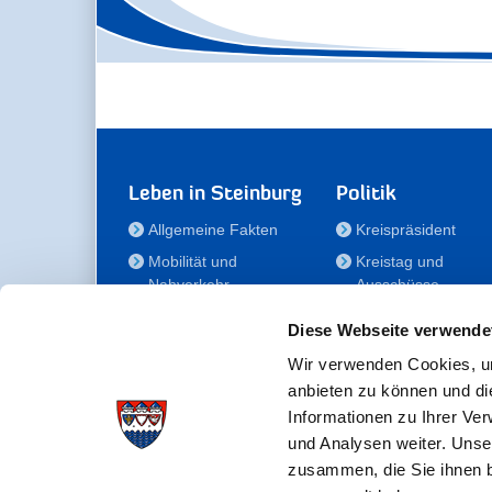
Leben in Steinburg
Politik
Allgemeine Fakten
Kreispräsident
Mobilität und
Kreistag und
Nahverkehr
Ausschüsse
Bauen und Wohnen
Die/Der Beauftragt
Diese Webseite verwende
für Menschen mit
Kultur und Freizeit
Behinderung
Wir verwenden Cookies, um
Familie
anbieten zu können und di
Der
Gesundheit
Informationen zu Ihrer Ve
Kreisseniorenbeirat
und Analysen weiter. Unse
Bildung
Förderstiftung
zusammen, die Sie ihnen b
Fördergesellschaft