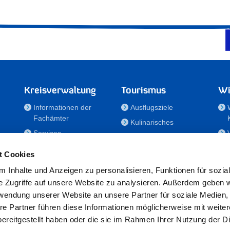
Kreisverwaltung
Tourismus
Wi
Informationen der
Ausflugsziele
Fachämter
Kulinarisches
Services
Aktivitäten in Holstein
e
Karriere und
Unterkünfte
t Cookies
Nachwuchskräfte
Veranstaltungen
 Inhalte und Anzeigen zu personalisieren, Funktionen für sozia
Notdienste
e Zugriffe auf unsere Website zu analysieren. Außerdem geben w
Bekanntmachungen
rwendung unserer Website an unsere Partner für soziale Medien
Formulare/Downloads
re Partner führen diese Informationen möglicherweise mit weite
RSS-Feeds
ereitgestellt haben oder die sie im Rahmen Ihrer Nutzung der D
/Sportförderung