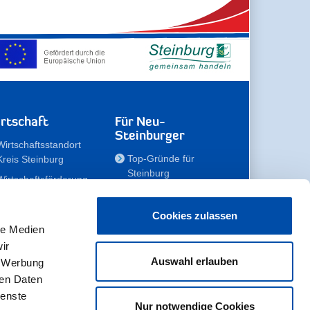
rtschaft
Für Neu-
Steinburger
Wirtschaftsstandort
Top-Gründe für
Kreis Steinburg
Steinburg
Wirtschaftsförderung
Familien
Kompetenzteam
Meine Immobilie
Unternehmen
Cookies zulassen
le Medien
Erholen
Zahlen, Daten,
ir
Fakten
Unsere Rekorde
Auswahl erlauben
, Werbung
Gewerbeflächen
Zukunftskampagne
ren Daten
ienste
Nur notwendige Cookies