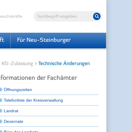
Volltextsuche
hwuchskräfte
Suche starten
ft
Für Neu-Steinburger
Kfz-Zulassung
Technische Änderungen
nformationen der Fachämter
Öffnungszeiten
Telefonliste der Kreisverwaltung
Landrat
Dezernate
Büro des Landrats