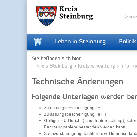
Zur
Zum
Navigation
Inhalt
springen
springen
Kontak
Leben in Steinburg
Politik
Sie befinden sich hier:
Kreis Steinburg
Kreisverwaltung
Inform
Technische Änderungen
Folgende Unterlagen werden ben
Zulassungsbescheinigung Teil I
Zulassungsbescheinigung Teil II
Gültiger HU-Bericht (Hauptuntersuchung), sof
Fahrzeugpapiere bestanden werden kann.
Sachverständigengutachten bzw. Betriebserlaubn