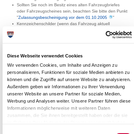
Sollten Sie noch im Besitz eines alten Fahrzeugbriefes
oder Fahrzeugscheines sein, beachten Sie bitte den Punkt
"
Zulassungsbescheinigung vor dem 01.10.2005
"
Kennzeichenschilder (wenn das Fahrzeug aktuell
zugelassen)
Gültiger HU-Bericht (Hauptuntersuchung)
Vollmacht bei Vertretung (zusätzlich gültiger
Personalausweis oder Pass des Vertreters) - den Vordruck
finden Sie
hier
unter dem Namen "Vollmacht für die
Diese Webseite verwendet Cookies
Zulassungsbehörde"
Wir verwenden Cookies, um Inhalte und Anzeigen zu
Versicherungsbestätigung (gelb) für die internationale
personalisieren, Funktionen für soziale Medien anbieten zu
Zulassung
können und die Zugriffe auf unsere Website zu analysieren.
Das Fahrzeug ist vorzuführen, wenn ein weiteres
Ausfuhrkennzeichen beantragt wird, oder wenn das
Außerdem geben wir Informationen zu Ihrer Verwendung
Fahrzeug ausländische Papiere hat
unserer Website an unsere Partner für soziale Medien,
SEPA-Lastschriftmandat (Kfz-Steuer) -den Vordruck finden
Werbung und Analysen weiter. Unsere Partner führen diese
Sie
hier
Informationen möglicherweise mit weiteren Daten
Bei nicht vorhandenen Wohnsitz in Deutschland: Nennung
zusammen, die Sie ihnen bereitgestellt haben oder die sie
eines Empfangsberechtigten mit Wohnsitz in Deutschland.
im Rahmen Ihrer Nutzung der Dienste gesammelt haben.
Ein Ausweisdokument des Empfangsberechtigten ist
ebenfalls erforderlich - den Vordruck finden Sie
hier
unter
Einwilligungsauswahl