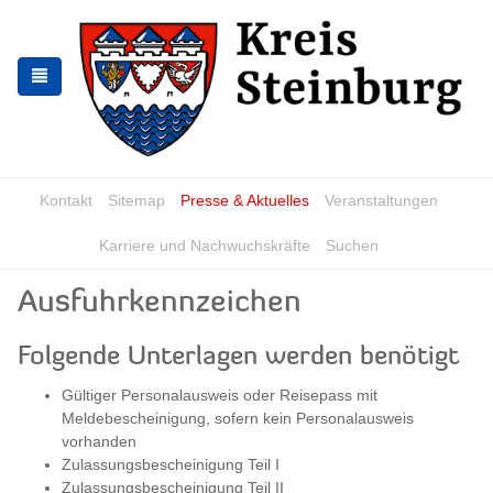
Zur
Zum
Navigation
Inhalt
springen
springen
Kontakt
Sitemap
Presse & Aktuelles
Veranstaltungen
Karriere und Nachwuchskräfte
Suchen
Ausfuhrkennzeichen
Folgende Unterlagen werden benötigt
Gültiger Personalausweis oder Reisepass mit
Meldebescheinigung, sofern kein Personalausweis
vorhanden
Zulassungsbescheinigung Teil I
Zulassungsbescheinigung Teil II