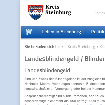
Zur
Zum
Navigation
Inhalt
springen
springen
Kontak
Leben in Steinburg
Politik
Sie befinden sich hier:
Kreis Steinburg
Kr
Landesblindengeld / Blinden
Landesblindengeld
Sinn und Zweck des Blindengeldes ist der Ausgleich 
Nachteile. Mehraufwendungen können z. B. entstehen 
hauswirtschaftlichen Versorgung oder bei der Kommun
Anspruchsberechtigt sind blinde Personen, aber auc
besseren Auge nicht mehr als 1/50 beträgt. Dies mus