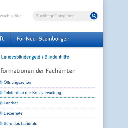
Volltextsuche
hwuchskräfte
Suche starten
ft
Für Neu-Steinburger
Landesblindengeld / Blindenhilfe
nformationen der Fachämter
Öffnungszeiten
Telefonliste der Kreisverwaltung
Landrat
Dezernate
Büro des Landrats