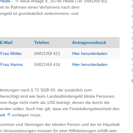
Heide -
Neue Anlage 9, 25746 Heide (Tel. 0481/69 60)
heit im Rahmen eines Verfahrens nach dem
engeld ist grundsätzlich einkommens- und
E-Mail
Telefon
Antragsvordruck
Frau Möller
04821/69 421
Hier herunterladen
Frau Harms
04821/69 416
Hier herunterladen
feleistungen nach § 72 SGB XII, die zusätzlich zum
erechtigt sind wie beim Landesblindengeld blinde Personen,
en Auge nicht mehr als 1/50 beträgt, denen die durch die
den sollen. Auch hier gilt, dass ein Feststellungsbescheid des
eit
vorliegen muss.
nkommen und Vermögen der blinden Person und der im Haushalt
n Voraussetzungen müssen für eine Hilfeleistungen erfüllt sein.