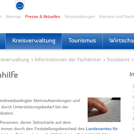
t
Sitemap
Presse & Aktuelles
Veranstaltungen
Karriere und Nac
Kreisverwaltung
Tourismus
Wirtscha
eisverwaltung
Informationen der Fachämter
Sozialamt
hilfe
I
blindheitsbedingter Mehraufwendungen und
durch Unterstützungsbedarf bei der
ikation.
h Personen, deren Sehschärfe auf dem
s immer durch den Feststellungsbescheid des
Landesamtes für