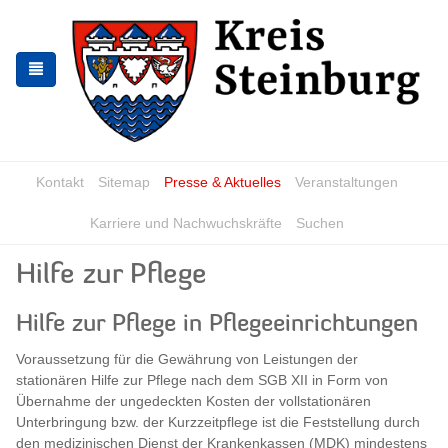
Zur
Zum
Navigation
Inhalt
springen
springen
Kontakt
Sitemap
Presse & Aktuelles
Veranstaltungen
Karriere und Nachwuchskräfte
Suchen
Hilfe zur Pflege
Hilfe zur Pflege in Pflegeeinrichtungen
Voraussetzung für die Gewährung von Leistungen der
stationären Hilfe zur Pflege nach dem SGB XII in Form von
Übernahme der ungedeckten Kosten der vollstationären
Unterbringung bzw. der Kurzzeitpflege ist die Feststellung durch
den medizinischen Dienst der Krankenkassen (MDK) mindestens