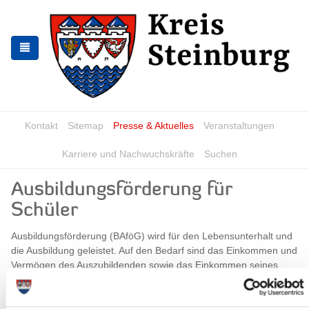
Zur
Zum
Navigation
Inhalt
springen
springen
Kontakt
Sitemap
Presse & Aktuelles
Veranstaltungen
Karriere und Nachwuchskräfte
Suchen
Ausbildungsförderung für
Schüler
Ausbildungsförderung (BAföG) wird für den Lebensunterhalt und
die Ausbildung geleistet. Auf den Bedarf sind das Einkommen und
Vermögen des Auszubildenden sowie das Einkommen seines
Ehegatten und seiner Eltern des vorletzten Kalenderjahres
anzurechnen. Es gibt allerdings auch Ausnahmen, bei denen
BaföG elternunabhängig gewährt wird.