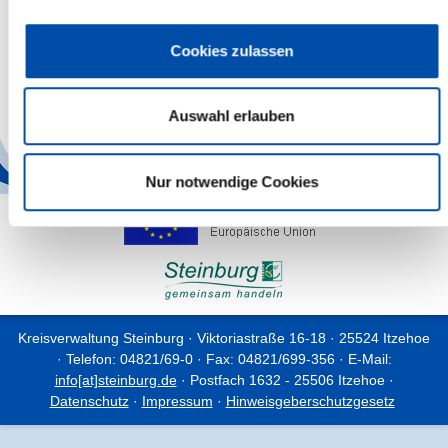
Kann ich Holzasche in die Biotonne geben?
Cookies zulassen
Dürfen Schalen von Südfrüchten in die Biotonne?
Dürfen Speiseabfälle aus Restaurants und Kantinen in
Auswahl erlauben
die Biotonne?
Nur notwendige Cookies
Kreisverwaltung Steinburg · Viktoriastraße 16-18 · 25524 Itzehoe
· Telefon: 04821/69-0 · Fax: 04821/699-356 · E-Mail:
info[at]steinburg.de
· Postfach 1632 - 25506 Itzehoe ·
Datenschutz
·
Impressum
·
Hinweisgeberschutzgesetz