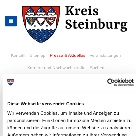
Zur
Zum
Navigation
Inhalt
springen
springen
Kontakt
Sitemap
Presse & Aktuelles
Veranstaltungen
Karriere und Nachwuchskräfte
Suchen
FAQs zur Biotonne
Warum wird der Bioabfall getrennt gesammelt?
Diese Webseite verwendet Cookies
Muss ich eine Biotonne haben?
Wir verwenden Cookies, um Inhalte und Anzeigen zu
personalisieren, Funktionen für soziale Medien anbieten zu
Was gehört in die Biotonne?
können und die Zugriffe auf unsere Website zu analysieren.
Außerdem geben wir Informationen zu Ihrer Verwendung