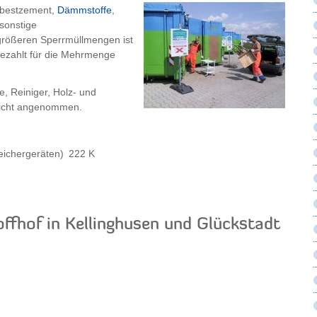
Asbestzement,
Dämmstoffe
,
 sonstige
 größeren Sperrmüllmengen ist
 bezahlt für die Mehrmenge
e, Reiniger, Holz- und
 nicht angenommen.
eichergeräten)
222 K
offhof in Kellinghusen und Glückstadt