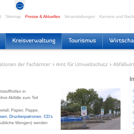
t
Sitemap
Presse & Aktuelles
Veranstaltungen
Karriere und Nac
Kreisverwaltung
Tourismus
Wirtscha
ationen der Fachämter
Amt für Umweltschutz
Abfallwir
I
stoffhöfen in
hre Abfälle zum Teil
etall, Papier, Pappe,
sen
,
Druckerpatronen
,
CD’s
sübliche Mengen) werden