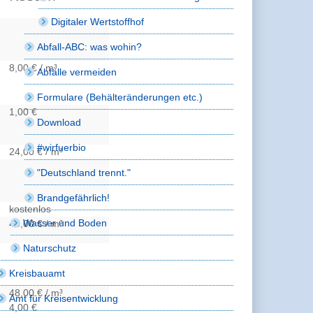
Digitaler Wertstoffhof
Abfall-ABC: was wohin?
8,00 € / m³
Abfälle vermeiden
Formulare (Behälteränderungen etc.)
1,00 €
Download
#wirfuerbio
24,00 € / m³
"Deutschland trennt."
Brandgefährlich!
kostenlos
Wasser und Boden
48,00 € / m³
Naturschutz
Kreisbauamt
48,00 € / m³
Amt für Kreisentwicklung
4,00 €