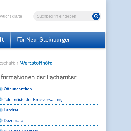
Volltextsuche
hwuchskräfte
Suche starten
ft
Für Neu-Steinburger
tschaft
Wertstoffhöfe
nformationen der Fachämter
Öffnungszeiten
Telefonliste der Kreisverwaltung
Landrat
Dezernate
Büro des Landrats