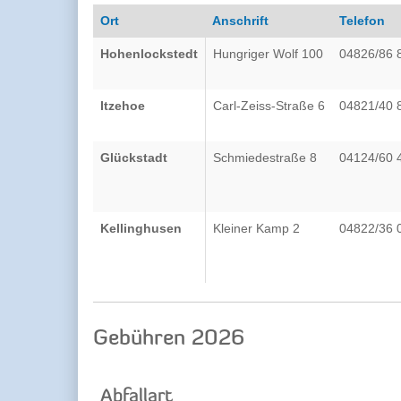
Ort
Anschrift
Telefon
Hohenlockstedt
Hungriger Wolf 100
04826/86 
Itzehoe
Carl-Zeiss-Straße 6
04821/40 
Glückstadt
Schmiedestraße 8
04124/60 
Kellinghusen
Kleiner Kamp 2
04822/36 
Gebühren 2026
Abfallart