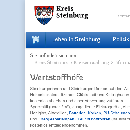
Zur
Zum
Navigation
Inhalt
springen
springen
Kontak
Leben in Steinburg
Politik
Sie befinden sich hier:
Kreis Steinburg
Kreisverwaltung
Inform
Wertstoffhöfe
Steinburgerinnen und Steinburger können auf den Wert
Hohenlockstedt, Itzehoe, Glückstadt und Kellinghusen i
kostenlos abgeben und einer Verwertung zuführen.
Sperrmüll (unter 2m³), ausgediente Elektrogeräte, Altm
Hohlglas, Alttextilien,
Batterien
,
Korken
,
PU-Schaumdo
und
Energiesparlampen / Leuchtstoffröhren
(haushalt
kostenlos entgegengenommen.