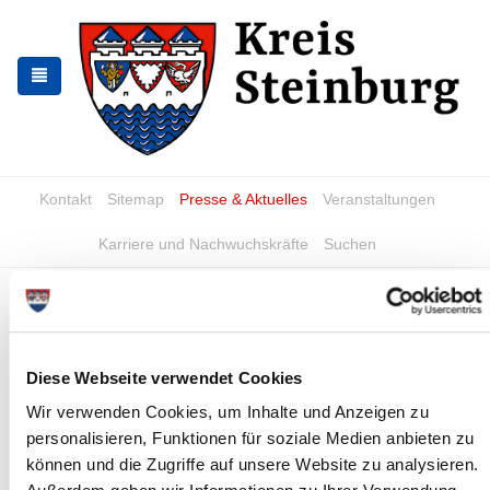
Zur
Zum
Navigation
Inhalt
springen
springen
Kontakt
Sitemap
Presse & Aktuelles
Veranstaltungen
Karriere und Nachwuchskräfte
Suchen
PU-Schaumdosen
Diese Webseite verwendet Cookies
Wir verwenden Cookies, um Inhalte und Anzeigen zu
personalisieren, Funktionen für soziale Medien anbieten zu
können und die Zugriffe auf unsere Website zu analysieren.