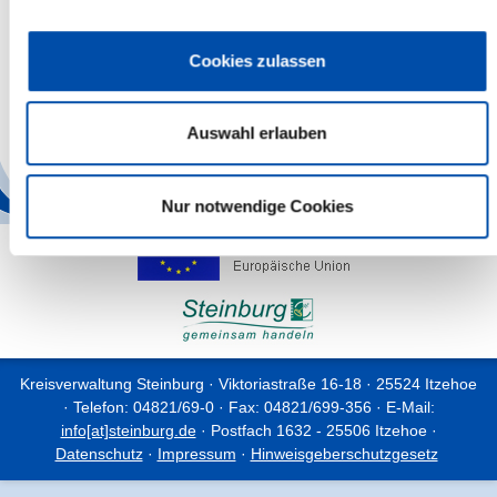
Privatkunden auch im Original-Verkaufskarton sammeln und dann
direkt bei der PDR die kostenfreie Abholung anfordern. Sie
erhalten dann einen Entsorgungsnachweis mit
Cookies zulassen
Verwertungsgarantie.
Tel.: 0800/78 36 736 (freephone)
Fax: 09228/950–50
Auswahl erlauben
Weitere Infos auf
www.pdr.de
Nur notwendige Cookies
Kreisverwaltung Steinburg · Viktoriastraße 16-18 · 25524 Itzehoe
· Telefon: 04821/69-0 · Fax: 04821/699-356 · E-Mail:
info[at]steinburg.de
· Postfach 1632 - 25506 Itzehoe ·
Datenschutz
·
Impressum
·
Hinweisgeberschutzgesetz