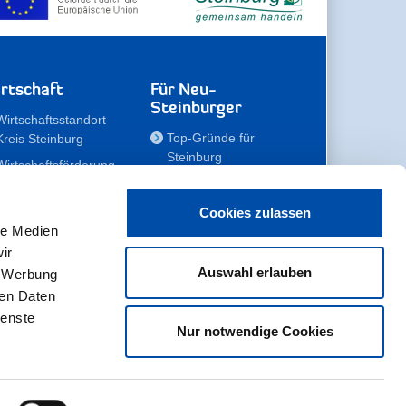
rtschaft
Für Neu-
Steinburger
Wirtschaftsstandort
Top-Gründe für
Kreis Steinburg
Steinburg
Wirtschaftsförderung
Familien
Kompetenzteam
Meine Immobilie
Unternehmen
Cookies zulassen
le Medien
Erholen
Zahlen, Daten,
ir
Fakten
Unsere Rekorde
Auswahl erlauben
, Werbung
Gewerbeflächen
Zukunftskampagne
ren Daten
ienste
Nur notwendige Cookies