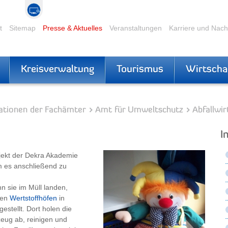
t
Sitemap
Presse & Aktuelles
Veranstaltungen
Karriere und Nac
Kreisverwaltung
Tourismus
Wirtscha
ationen der Fachämter
Amt für Umweltschutz
Abfallwir
I
jekt der Dekra Akademie
 es anschließend zu
n sie im Müll landen,
den
Wertstoffhöfen
in
stellt. Dort holen die
eug ab, reinigen und