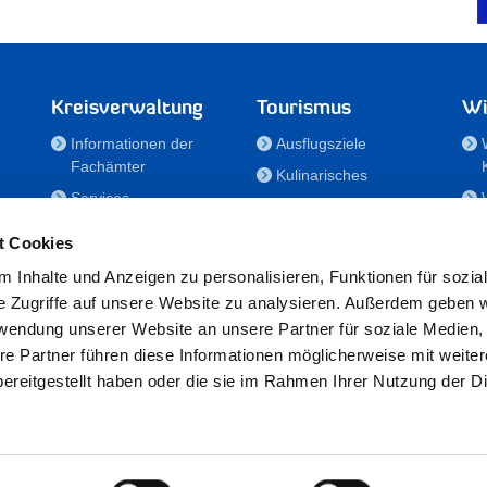
Kreisverwaltung
Tourismus
Wi
Informationen der
Ausflugsziele
Fachämter
Kulinarisches
Services
Aktivitäten in Holstein
e
Karriere und
Unterkünfte
t Cookies
Nachwuchskräfte
Veranstaltungen
 Inhalte und Anzeigen zu personalisieren, Funktionen für sozia
Notdienste
e Zugriffe auf unsere Website zu analysieren. Außerdem geben w
Bekanntmachungen
rwendung unserer Website an unsere Partner für soziale Medien
Formulare/Downloads
re Partner führen diese Informationen möglicherweise mit weite
RSS-Feeds
ereitgestellt haben oder die sie im Rahmen Ihrer Nutzung der D
/Sportförderung