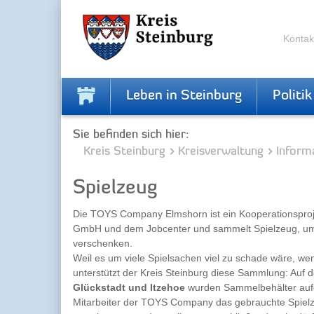
Zur
Zum
Navigation
Inhalt
springen
springen
Kontak
Leben in Steinburg
Politik
Sie befinden sich hier:
Kreis Steinburg
Kreisverwaltung
Inform
Spielzeug
Die TOYS Company Elmshorn ist ein Kooperationspro
GmbH und dem Jobcenter und sammelt Spielzeug, um
verschenken.
Weil es um viele Spielsachen viel zu schade wäre, wen
unterstützt der Kreis Steinburg diese Sammlung: Auf 
Glückstadt und Itzehoe
wurden Sammelbehälter aufge
Mitarbeiter der TOYS Company das gebrauchte Spielz