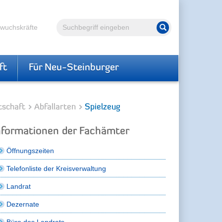
Volltextsuche
hwuchskräfte
Suche starten
ft
Für Neu-Steinburger
tschaft
Abfallarten
Spielzeug
nformationen der Fachämter
Öffnungszeiten
Telefonliste der Kreisverwaltung
Landrat
Dezernate
Büro des Landrats