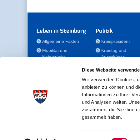
Leben in Steinburg
Politik
Allgemeine Fakten
Kreispräsident
Mobilität und
Kreistag und
Nahverkehr
Ausschüsse
Bauen und Wohnen
Die/Der Beauftragt
Diese Webseite verwende
für Menschen mit
Kultur und Freizeit
Behinderung
Wir verwenden Cookies, um
Familie
anbieten zu können und di
Der
Gesundheit
Informationen zu Ihrer Ve
Kreisseniorenbeirat
und Analysen weiter. Unse
Bildung
Förderstiftung
zusammen, die Sie ihnen b
Fördergesellschaft
gesammelt haben.
Einwilligungsauswahl