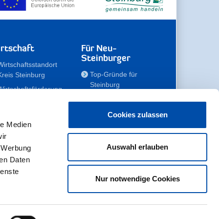
rtschaft
Für Neu-
Steinburger
Wirtschaftsstandort
Top-Gründe für
Kreis Steinburg
Steinburg
Wirtschaftsförderung
Familien
Kompetenzteam
Meine Immobilie
Unternehmen
Cookies zulassen
le Medien
Erholen
Zahlen, Daten,
ir
Fakten
Unsere Rekorde
Auswahl erlauben
, Werbung
Gewerbeflächen
Zukunftskampagne
ren Daten
ienste
Nur notwendige Cookies