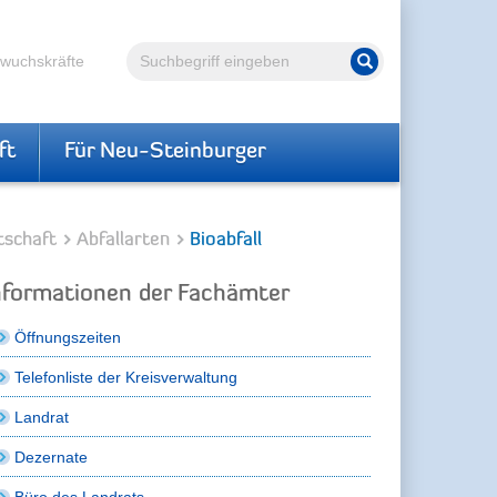
Volltextsuche
hwuchskräfte
Suche starten
ft
Für Neu-Steinburger
tschaft
Abfallarten
Bioabfall
nformationen der Fachämter
Öffnungszeiten
Telefonliste der Kreisverwaltung
Landrat
Dezernate
Büro des Landrats