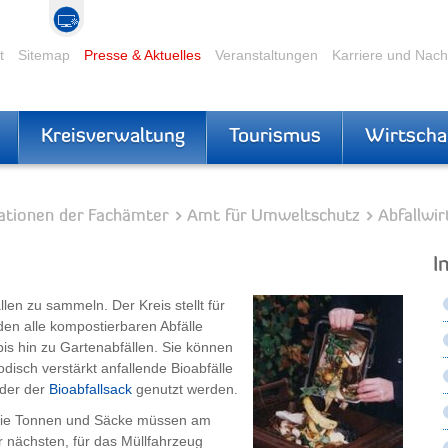
t
Sitemap
Presse & Aktuelles
Veranstaltungen
Karriere und Nac
Kreisverwaltung
Tourismus
Wirtscha
ationen der Fachämter
Amt für Umweltschutz
Abfallwir
I
len zu sammeln. Der Kreis stellt für
den alle kompostierbaren Abfälle
is hin zu Gartenabfällen. Sie können
disch verstärkt anfallende Bioabfälle
der der
Bioabfallsack
genutzt werden.
t. Die Tonnen und Säcke müssen am
 nächsten, für das Müllfahrzeug