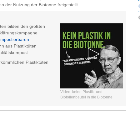
on der Nutzung der Biotonne freigestellt.
üten bilden den größten
Aufklärungskampagne
kompostierbaren
n aus Plastiktüten
alitätskompost.
erkömmlichen Plastiktüten
Video: keine Plastik- und
Biofolienbeutel in die Biotonne