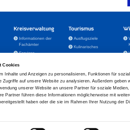
Kreisverwaltung
Tourismus
Wi
Informationen der
Ausflugsziele
Fachämter
Kulinarisches
Services
Aktivitäten in Holstein
e
Karriere und
Unterkünfte
t Cookies
Nachwuchskräfte
Veranstaltungen
 Inhalte und Anzeigen zu personalisieren, Funktionen für sozia
Notdienste
e Zugriffe auf unsere Website zu analysieren. Außerdem geben w
Bekanntmachungen
rwendung unserer Website an unsere Partner für soziale Medien
Formulare/Downloads
re Partner führen diese Informationen möglicherweise mit weite
RSS-Feeds
ereitgestellt haben oder die sie im Rahmen Ihrer Nutzung der D
/Sportförderung