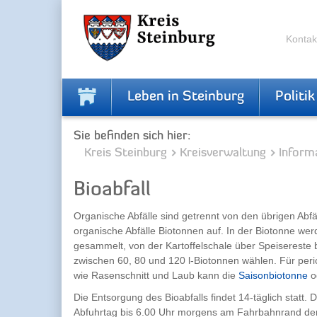
Zur
Zum
Navigation
Inhalt
springen
springen
Kontak
Leben in Steinburg
Politik
Sie befinden sich hier:
Kreis Steinburg
Kreisverwaltung
Inform
Bioabfall
Organische Abfälle sind getrennt von den übrigen Abfäl
organische Abfälle Biotonnen auf. In der Biotonne wer
gesammelt, von der Kartoffelschale über Speisereste b
zwischen 60, 80 und 120 l-Biotonnen wählen. Für perio
wie Rasenschnitt und Laub kann die
Saisonbiotonne
o
Die Entsorgung des Bioabfalls findet 14-täglich stat
Abfuhrtag bis 6.00 Uhr morgens am Fahrbahnrand der