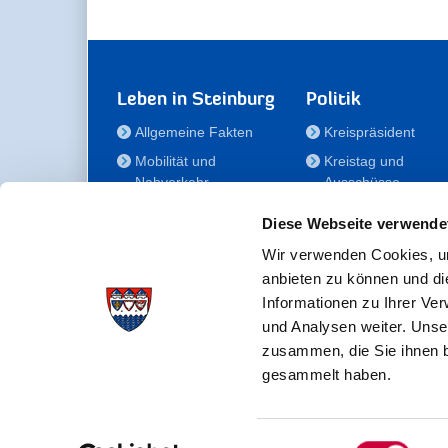
Leben in Steinburg
Politik
Allgemeine Fakten
Kreispräsident
Mobilität und
Kreistag und
Nahverkehr
Ausschüsse
Bauen und Wohnen
Die/Der Beauftragt
Diese Webseite verwende
für Menschen mit
Kultur und Freizeit
Behinderung
Wir verwenden Cookies, um
Familie
anbieten zu können und di
Der
Gesundheit
Informationen zu Ihrer Ve
Kreisseniorenbeirat
und Analysen weiter. Unse
Bildung
Förderstiftung
zusammen, die Sie ihnen b
Fördergesellschaft
gesammelt haben.
Einwilligungsauswahl