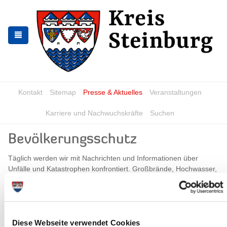
Zur
Zum
Navigation
Inhalt
springen
springen
Kontakt
Sitemap
Presse & Aktuelles
Veranstaltungen
Karriere und Nachwuchskräfte
Suchen
Bevölkerungsschutz
Täglich werden wir mit Nachrichten und Informationen über
Unfälle und Katastrophen konfrontiert. Großbrände, Hochwasser,
Chemieunfälle, Stromausfall oder andere plötzlich auftretende
Gefahren können jeden von uns treffen. Für eine umfassende
Gefahrenabwehr steht der Bevölkerung ein umfangreiches
Hilfesystem zur Seite. Während Feuerwehr und Rettungsdienst
zur alltäglichen Hilfeleistung bereitstehen, unterhalten Bund,
Diese Webseite verwendet Cookies