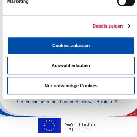
Marketing
Katastrophenfall wurden in einem allgemeinen
Katastrophenabwehrplan und in
Sonderkatastrophenabwehrplänen für die Kernkraftwerke
Brokdorf und Brunsbüttel getroffen.
Details zeigen
Vorsorge und Selbsthilfe in Notsituationen / Alarmierung der
Bevölkerung
Cookies zulassen
Hochwasser
Kerntechnischer Unfall
Auswahl erlauben
Weiterführende Links
Nur notwendige Cookies
Bundesamt für Bevölkerungsschutz und Katastrophenhilfe
Innenministerium des Landes Schleswig-Holstein