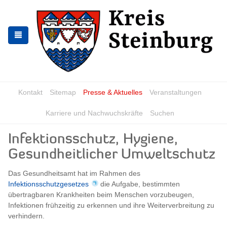
Zur
Zum
Navigation
Inhalt
springen
springen
Kontakt
Sitemap
Presse & Aktuelles
Veranstaltungen
Karriere und Nachwuchskräfte
Suchen
Infektionsschutz, Hygiene,
Gesundheitlicher Umweltschutz
Das Gesundheitsamt hat im Rahmen des
Infektionsschutzgesetzes
die Aufgabe, bestimmten
übertragbaren Krankheiten beim Menschen vorzubeugen,
Infektionen frühzeitig zu erkennen und ihre Weiterverbreitung zu
verhindern.