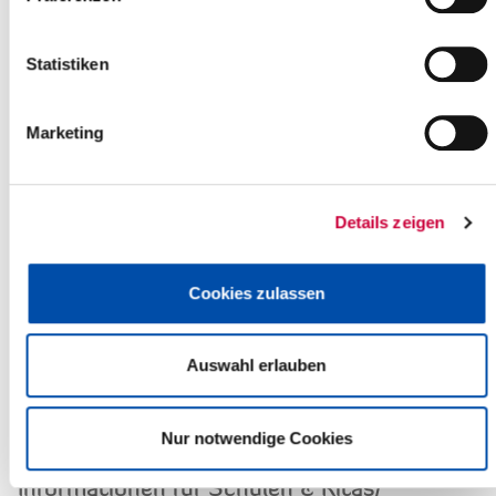
und wie kann dieser entstehen?
Was mache ich bei Ungezieferbefall in meiner
Statistiken
Wohnung?
Ab wann darf ein Kind nach einer Erkrankung mit einer
Marketing
Infektionskrankheit wieder in einer
Gemeinschaftseinrichtung gebracht werden?
Wo finde ich weitere Informationen bezüglich eines
Details zeigen
Nachweises für Masernschutz?
Informationen für Einrichtungen
Cookies zulassen
Was muss ich tun, wenn ich in meiner Einrichtung eine
Infektionskrankheit feststelle?
Auswahl erlauben
Wo finde ich eine Übersicht bezüglich einer
Wiederzulassung nach einer Erkrankung an einer
Infektionskrankheit?
Nur notwendige Cookies
Informationen für Schulen & Kitas/