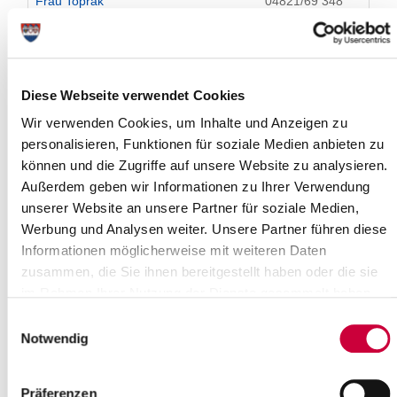
Frau Toprak
04821/69 348
Frau Wilkens
04821/69 814
Wenn sich Ihr Anliegen um das Thema
Hygienebelehrung
dreht, wenden Sie sich bitte an
Frau Luther
.
Diese Webseite verwendet Cookies
Wenn Sie eine Frage zum Thema
Masernschutz
in Ihrer
Wir verwenden Cookies, um Inhalte und Anzeigen zu
Einrichtung haben, wenden Sie sich bitte an
Herrn Hemke.
personalisieren, Funktionen für soziale Medien anbieten zu
können und die Zugriffe auf unsere Website zu analysieren.
Außerdem geben wir Informationen zu Ihrer Verwendung
Formulare & Merkblätter
unserer Website an unsere Partner für soziale Medien,
Werbung und Analysen weiter. Unsere Partner führen diese
Wo finde ich eine Übersicht aller Formulare und
Informationen möglicherweise mit weiteren Daten
Merkblätter?
zusammen, die Sie ihnen bereitgestellt haben oder die sie
im Rahmen Ihrer Nutzung der Dienste gesammelt haben.
Informationen für Bürgerinnen und Bürger
Einwilligungsauswahl
Welche Infektionskrankheiten meines Kindes sind
Notwendig
meldepflichtig?
Was mache ich bei Schimmelbefall in meiner Wohnung
Präferenzen