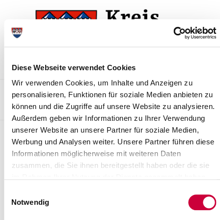
Zur
Zum
Navigation
Inhalt
springen
springen
Diese Webseite verwendet Cookies
Wir verwenden Cookies, um Inhalte und Anzeigen zu
Kontakt
Sitemap
Presse & Aktuelles
Veranstaltungen
personalisieren, Funktionen für soziale Medien anbieten zu
können und die Zugriffe auf unsere Website zu analysieren.
Karriere und Nachwuchskräfte
Suchen
Außerdem geben wir Informationen zu Ihrer Verwendung
unserer Website an unsere Partner für soziale Medien,
Leichte Sprache
Werbung und Analysen weiter. Unsere Partner führen diese
Informationen möglicherweise mit weiteren Daten
Hier finden Sie unsere Seiten in Leichter
zusammen, die Sie ihnen bereitgestellt haben oder die sie
Sprache
im Rahmen Ihrer Nutzung der Dienste gesammelt haben.
Leichte Sprache: Verwaltung des Gesundheitsamtes
Einwilligungsauswahl
Notwendig
Leichte Sprache: Beratungsangebote