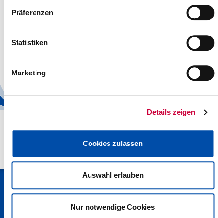
Leichte Sprache: Amtsärztlicher Dienst
Präferenzen
Leichte Sprache: Sozialpsychiatrischer Dienst
Leichte Sprache: Infektionsschutz, Hygiene,
Statistiken
Gesundheitlicher Umweltschutz
Leichte Sprache: Kinder- und Jugendgesundheitsdienst
Marketing
Leichte Sprache: Jugendzahnärztlicher Dienst
Details zeigen
Cookies zulassen
Auswahl erlauben
Kreisverwaltung Steinburg · Viktoriastraße 16-18 · 25524 Itzehoe
· Telefon: 04821/69-0 · Fax: 04821/699-356 · E-Mail:
info[at]steinburg.de
· Postfach 1632 - 25506 Itzehoe ·
Nur notwendige Cookies
Datenschutz
·
Impressum
·
Hinweisgeberschutzgesetz