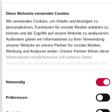
4
Herrenmoor bei Kleve
Diese Webseite verwendet Cookies
5
Baggersee Hohenfelde
Wir verwenden Cookies, um Inhalte und Anzeigen zu
6
Pagensand (nur teilweise im Kreisgebiet, hauptsächlich 
personalisieren, Funktionen für soziale Medien anbieten zu
7
Baggerkuhle Gribbohm
können und die Zugriffe auf unsere Website zu analysieren.
Außerdem geben wir Informationen zu Ihrer Verwendung
8
Binnendünen Nordoe
unserer Website an unsere Partner für soziale Medien,
Werbung und Analysen weiter. Unsere Partner führen diese
9
Breitenburger Moor
Informationen möglicherweise mit weiteren Daten
10
Rhinplate und Elbufer südlich von Glückstadt
zusammen, die Sie ihnen bereitgestellt haben oder die sie
im Rahmen Ihrer Nutzung der Dienste gesammelt haben.
11
Vaaler Moor
Einwilligungsauswahl
Für nähere Einzelheiten zu den einzelnen Naturschutzgebieten
Notwendig
(Verordnungstexte, Erläuterungen, Bilder) klicken Sie bitte auf die
Liste unten.
Präferenzen
Ansprechpartner