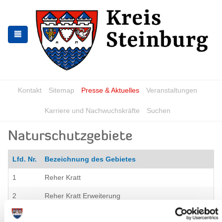
Skip
Skip
to
to
the
the
navigation
content
Kontakt
Sitemap
Presse & Aktuelles
Veranstaltungen
Karriere und Nachwuchskräfte
Suchen
Naturschutzgebiete
Lfd. Nr.
Bezeichnung des Gebietes
1
Reher Kratt
2
Reher Kratt Erweiterung
3
Heidefläche bei Kellinghusen