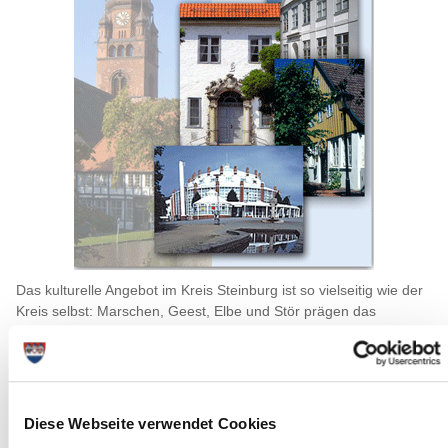
Das kulturelle Angebot im Kreis Steinburg ist so vielseitig wie der
Kreis selbst: Marschen, Geest, Elbe und Stör prägen das
Landschaftsbild des Kreises Steinburg. Historische Schlösser,
Kirchen, Bürger- und Rathäuser sind Zeichen einer reichen
Geschichte. Vom Dorfmuseum in Ottenbüttel bis zum
Kreismuseum Prinzeßhof, von vielseitiger Kleinkunst bis zu
großen Aufführungen im Theater Itzehoe hat das kulturelle Leben
Diese Webseite verwendet Cookies
des Kreises viel zu bieten – ganz nach Lust und Laune gibt es