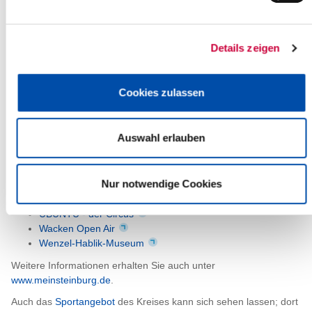
Irishfolk Openair Poyenberg
Kreismuseum Prinzeßhof
Kreis- und Stadtarchiv
(Gemeinsames Archiv des
Details zeigen
Kreises Steinburg und der Stadt Itzehoe)
Künstlerbund Steinburg
Künstlerkolonie Hungriger Wolf
Cookies zulassen
Kulturhof Itzehoe
Land- und hauswirtschaftliche Sammlung, Oldendorf
Museum Kellinghusen, Kellinghusener Fayencen
Auswahl erlauben
Naturkundemuseum, Wilster
PEP Kulturverein
Planet Alsen
Nur notwendige Cookies
Stellmacherei und Schmiede, Neuendorf-Sachsenbande
Theater Itzehoe
UBUNTU - der Circus
Wacken Open Air
Wenzel-Hablik-Museum
Weitere Informationen erhalten Sie auch unter
www.meinsteinburg.de
.
Auch das
Sportangebot
des Kreises kann sich sehen lassen; dort