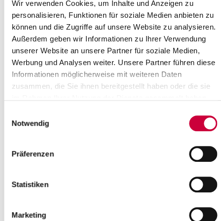
Wir verwenden Cookies, um Inhalte und Anzeigen zu
zahlreiche Möglichkeiten für Jung und Alt, Groß und Klein.
personalisieren, Funktionen für soziale Medien anbieten zu
Regional ausstrahlende Ereignisse und Feste sind u.a. die
können und die Zugriffe auf unsere Website zu analysieren.
Matjeswochen in Glückstadt, die Itzehoer Woche, das
Außerdem geben wir Informationen zu Ihrer Verwendung
Fahnenschwenken in Krempe, Geranienmarkt und Töpfermarkt
unserer Website an unsere Partner für soziale Medien,
in Kellinghusen oder die Steinburger Pellkartoffeltage.
Werbung und Analysen weiter. Unsere Partner führen diese
So viele Vereine, engagierte Persönlichkeiten und KünstlerInnen
Informationen möglicherweise mit weiteren Daten
sorgen dafür, dass die Kultur im Kreis Steinburg ständig in
zusammen, die Sie ihnen bereitgestellt haben oder die sie
Bewegung ist. Bei diesem vielfältigen Angebot können wir Ihnen
im Rahmen Ihrer Nutzung der Dienste gesammelt haben.
hier natürlich nur einige Beispiele für das rege kulturelle Leben in
unserem Kreis nennen.
Einwilligungsauswahl
Notwendig
Altes Rathaus, Wilster
Arthur-Boskamp-Stiftung, Hohenlockstedt
Detlefsen-Museum Glückstadt
Präferenzen
Dorfmuseum Ottenbüttel
Eisenbahnstellwerk-Museum, Glückstadt
Ev.-Luth. Kirchenkreis Rantzau-Münsterdorf / Konzerte
Statistiken
Fahrradscheune, Wewelsfleth
Haus der Heimat
Galerie 11
Marketing
Heimatmuseum Lägerdorf