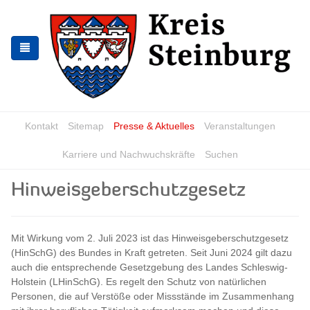
Skip
Skip
to
to
the
the
navigation
content
Kontakt
Sitemap
Presse & Aktuelles
Veranstaltungen
Karriere und Nachwuchskräfte
Suchen
Hinweisgeberschutzgesetz
Mit Wirkung vom 2. Juli 2023 ist das Hinweisgeberschutzgesetz
(HinSchG) des Bundes in Kraft getreten. Seit Juni 2024 gilt dazu
auch die entsprechende Gesetzgebung des Landes Schleswig-
Holstein (LHinSchG). Es regelt den Schutz von natürlichen
Personen, die auf Verstöße oder Missstände im Zusammenhang