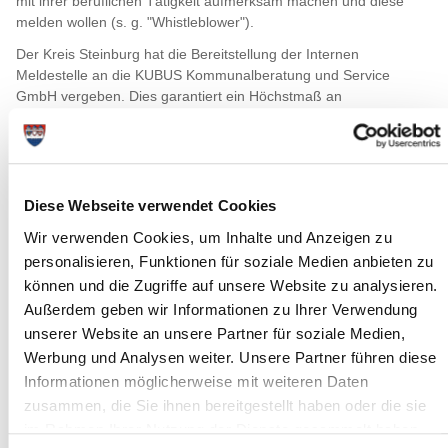
mit ihrer beruflichen Tätigkeit aufmerksam machen und diese
melden wollen (s. g. "Whistleblower").
Der Kreis Steinburg hat die Bereitstellung der Internen
Meldestelle an die KUBUS Kommunalberatung und Service
GmbH vergeben. Dies garantiert ein Höchstmaß an
Vertraulichkeit bei der Bearbeitung von Meldungen.
Das Meldesystem richtet sich an alle Mitarbeitenden der
Kreisverwaltung Steinburg und an alle Personen, die im
Zusammenhang mit ihrer beruflichen Tätigkeit mit der
Diese Webseite verwendet Cookies
Kreisverwaltung in Kontakt stehen und Informationen über
Verstöße gemäß Hinweisgeberschutzgesetz erlangt haben.
Wir verwenden Cookies, um Inhalte und Anzeigen zu
personalisieren, Funktionen für soziale Medien anbieten zu
Meldungen sollten begründete, über bloße Vermutungen
können und die Zugriffe auf unsere Website zu analysieren.
hinausgehende Verdachtsmomente sein. Es kann sich auch um
strafbare Handlungen oder Unterlassungen handeln. Verstöße,
Außerdem geben wir Informationen zu Ihrer Verwendung
die mit Geldbußen belegt sind, insbesondere, wenn sie das
unserer Website an unsere Partner für soziale Medien,
Leben, die Gesundheit, die Rechte der Mitarbeitenden oder ihrer
Werbung und Analysen weiter. Unsere Partner führen diese
Vertretungsorgane betreffen, können ebenfalls gemeldet werden.
Informationen möglicherweise mit weiteren Daten
Dies gilt genauso für sonstige Verstöße gegen Rechtsvorschriften
zusammen, die Sie ihnen bereitgestellt haben oder die sie
des Bundes und der Länder, sowie unmittelbar geltende
im Rahmen Ihrer Nutzung der Dienste gesammelt haben.
Rechtsakte von europäischer Ebene.