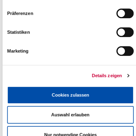
Präferenzen
Statistiken
Marketing
Holstein Tourismus / photocompany
Holstein hat Radfahrern viel zu bieten. Viele ausgeschilderte
thematische Radtouren laden Sie ein, die Besonderheiten
und Sehenswürdigkeiten der Region zu entdecken. Mit dem
Details zeigen
Elberadweg, Nordseeküstenradweg, Ochsenweg,
Mönchsweg und der Nord-Ostsee-Kanal Route führen fünf
Fernradwege durch Holstein und bieten Ihnen besondere
Cookies zulassen
Einblicke in die Landschaft und die Geschichte Holsteins.
Gelegenheit zum Verweilen, Schlemmen und Wohlfühlen
bieten die zahlreichen Ausflugscafés entlang der Strecken.
Auswahl erlauben
Weiterlesen
Nur notwendige Cookies