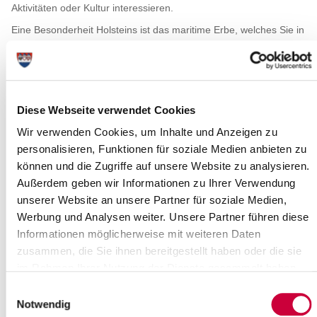
Aktivitäten oder Kultur interessieren.
Eine Besonderheit Holsteins ist das maritime Erbe, welches Sie in
vielen holsteinischen Städten und den Häfen entlang der Elbe
erleben. Werden Sie Kapitän bei einer Bootstour auf einem
historischen Schiff oder radeln Sie entlang der Elbe oder dem
Nord-Ostsee-Kanal mit Blick auf die großen Pötte.
Genießen Sie die schöne Landschaft Holsteins bei
Diese Webseite verwendet Cookies
abwechslungsreichen Kanutouren auf 250 km Wasserwegen auf
Wir verwenden Cookies, um Inhalte und Anzeigen zu
der Stör und ihren Nebenflüssen oder auf den vielen
personalisieren, Funktionen für soziale Medien anbieten zu
ausgeschilderten Wander-, Rad- und Reitwegen.
können und die Zugriffe auf unsere Website zu analysieren.
Erleben Sie Spaß und Kultur auf den Holsteiner Originalen, wie
Außerdem geben wir Informationen zu Ihrer Verwendung
den Glückstädter Matjeswochen und dem Kellinghusener
unserer Website an unsere Partner für soziale Medien,
Töpfermarkt oder Ruhe und Entspannung bei Ausflügen in die
faszinierende Natur.
Werbung und Analysen weiter. Unsere Partner führen diese
Informationen möglicherweise mit weiteren Daten
zusammen, die Sie ihnen bereitgestellt haben oder die sie
Radfahren
im Rahmen Ihrer Nutzung der Dienste gesammelt haben.
Einwilligungsauswahl
Notwendig