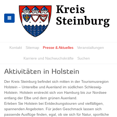
Skip
Skip
to
to
the
the
navigation
content
Kontakt
Sitemap
Presse & Aktuelles
Veranstaltungen
Karriere und Nachwuchskräfte
Suchen
Aktivitäten in Holstein
Der Kreis Steinburg befindet sich mitten in der Tourismusregion
Holstein – Unterelbe und Auenland im südlichen Schleswig-
Holstein. Holstein erstreckt sich von Hamburg bis zur Nordsee
entlang der Elbe und dem grünen Auenland.
Erleben Sie Holstein bei Entdeckungstouren und vielfältigen,
spannenden Angeboten. Für jeden Geschmack lassen sich
passende Ausflüge finden, egal, ob sie sich für Natur, sportliche