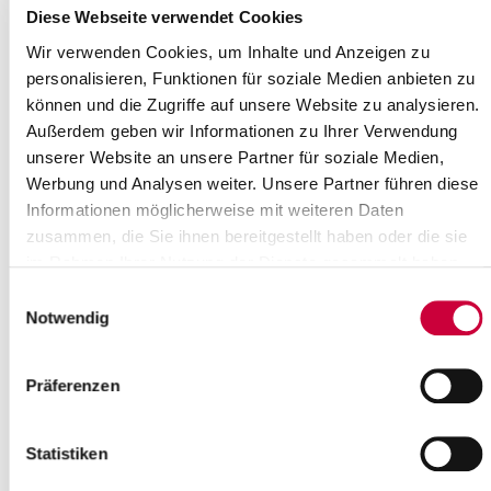
Diese Webseite verwendet Cookies
Wir verwenden Cookies, um Inhalte und Anzeigen zu
personalisieren, Funktionen für soziale Medien anbieten zu
können und die Zugriffe auf unsere Website zu analysieren.
Außerdem geben wir Informationen zu Ihrer Verwendung
unserer Website an unsere Partner für soziale Medien,
© Gahtow
Werbung und Analysen weiter. Unsere Partner führen diese
Landrat
Informationen möglicherweise mit weiteren Daten
Büro des Landrats - Presse- und
zusammen, die Sie ihnen bereitgestellt haben oder die sie
Öffentlichkeitsarbeit, Assistenz Landrat, Vorzimmer
im Rahmen Ihrer Nutzung der Dienste gesammelt haben.
Rechnungs- und Gemeindeprüfungsamt
Gleichstellungsbeauftragte
Einwilligungsauswahl
Notwendig
Dezernat I - Interne Dienstleistungen
I1 Amt für Finanzen
Präferenzen
I2 Rechtsamt
I3 Personalamt
I4 Amt für Organisation und digitale Prozesse
Statistiken
Dezernat II - Soziales