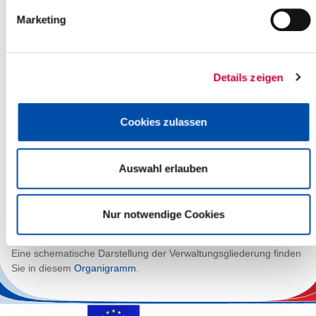
II1 Amt für Jugend, Familie und Sport
Marketing
II2 Sozialamt
II3 Amt für Kommunalaufsicht, Schulen und Kultur
II4 Amt für Teilhabe
Dezernat III - Ordnung
Details zeigen
III1 Ordnungsamt
III2 Gesundheitsamt
Cookies zulassen
III3 Veterinär- und Lebensmittelüberwachungsamt
Dezernat IV - Bauen und Umwelt
Auswahl erlauben
IV1 Amt für Umweltschutz
IV2 Kreisbauamt
IV3 Amt für Kreisentwicklung
IV4 Amt für Kreisstraßen
Nur notwendige Cookies
Eine schematische Darstellung der Verwaltungsgliederung finden
Sie in diesem
Organigramm
.