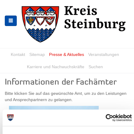
Skip
Skip
to
to
the
the
navigation
content
Kontakt
Sitemap
Presse & Aktuelles
Veranstaltungen
Karriere und Nachwuchskräfte
Suchen
Informationen der Fachämter
Bitte klicken Sie auf das gewünschte Amt, um zu den Leistungen
und Ansprechpartnern zu gelangen.