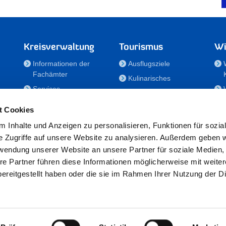
Kreisverwaltung
Tourismus
Wi
Informationen der
Ausflugsziele
Fachämter
Kulinarisches
Services
Aktivitäten in Holstein
e
Karriere und
Unterkünfte
t Cookies
Nachwuchskräfte
Veranstaltungen
 Inhalte und Anzeigen zu personalisieren, Funktionen für sozia
Notdienste
e Zugriffe auf unsere Website zu analysieren. Außerdem geben w
Bekanntmachungen
rwendung unserer Website an unsere Partner für soziale Medien
Formulare/Downloads
re Partner führen diese Informationen möglicherweise mit weite
RSS-Feeds
ereitgestellt haben oder die sie im Rahmen Ihrer Nutzung der D
/Sportförderung
 25524 Itzehoe · Telefon: 04821/69-0 · Fax: 04821/699-356 · E-Mail:
in