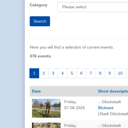
Category
Here you will find a selection of current events.
376 events
1
2
3
4
5
6
7
8
9
10
Date
Short descripti
Friday,
-, Glückstadt
07.08.2026
Blickweit
(Stadt Glückstad
Friday,
-, Glückstadt