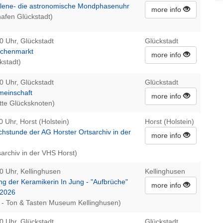
elene- die astronomische Mondphasenuhr
more info
afen Glückstadt)
0 Uhr, Glückstadt
Glückstadt
ochenmarkt
more info
kstadt)
0 Uhr, Glückstadt
Glückstadt
meinschaft
more info
te Glücksknoten)
0 Uhr, Horst (Holstein)
Horst (Holstein)
chstunde der AG Horster Ortsarchiv in der
more info
archiv in der VHS Horst)
0 Uhr, Kellinghusen
Kellinghusen
ng der Keramikerin In Jung - "Aufbrüche"
more info
.2026
- Ton & Tasten Museum Kellinghusen)
0 Uhr, Glückstadt
Glückstadt