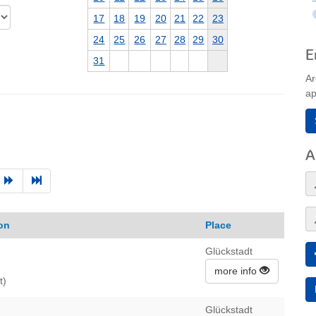
17
18
19
20
21
22
23
24
25
26
27
28
29
30
E
31
Ar
ap
A
on
Place
Glückstadt
more info
t)
Glückstadt