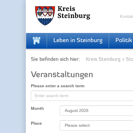
Skip
Skip
to
to
the
the
Kontak
navigation
content
Leben in Steinburg
Politik
Sie befinden sich hier:
Kreis Steinburg
Sta
Veranstaltungen
Please enter a search term
Month
Place