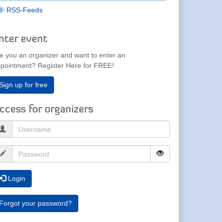
RSS-Feeds
nter event
e you an organizer and want to enter an
pointment? Register Here for FREE!
Sign up for free
ccess for organizers
Login
Forgot your password?