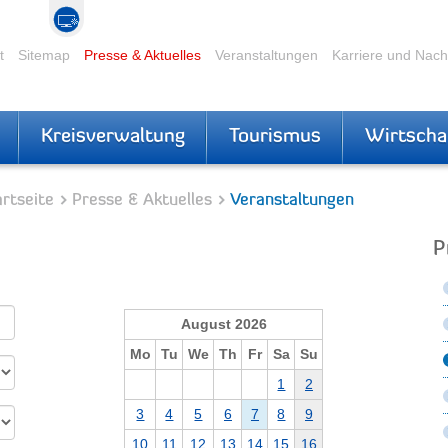
t
Sitemap
Presse & Aktuelles
Veranstaltungen
Karriere und Nac
Kreisverwaltung
Tourismus
Wirtscha
rtseite
Presse & Aktuelles
Veranstaltungen
P
August 2026
Mo
Tu
We
Th
Fr
Sa
Su
1
2
3
4
5
6
7
8
9
10
11
12
13
14
15
16