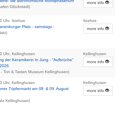
elene- die astronomische Mondphasenuhr
more info
afen Glückstadt)
0 Uhr, Itzehoe
Itzehoe
ienburger Platz - samstags -
more info
atz)
0 Uhr, Kellinghusen
Kellinghusen
ng der Keramikerin In Jung - "Aufbrüche"
more info
.2026
- Ton & Tasten Museum Kellinghusen)
0 Uhr, Kellinghusen
Kellinghusen
sener Töpfermarkt am 08. & 09. August
more info
tz Kellinghusen)