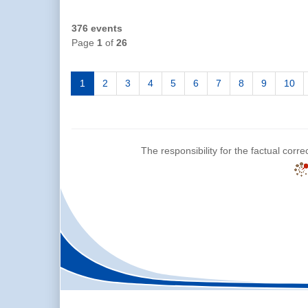
376 events
Page
1
of
26
1
2
3
4
5
6
7
8
9
10
The responsibility for the factual corre