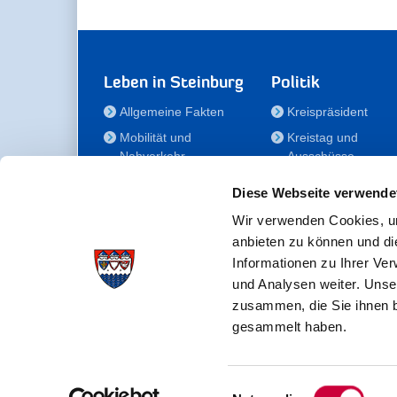
Leben in Steinburg
Politik
Allgemeine Fakten
Kreispräsident
Mobilität und
Kreistag und
Nahverkehr
Ausschüsse
Bauen und Wohnen
Die/Der Beauftragt
Diese Webseite verwende
für Menschen mit
Kultur und Freizeit
Behinderung
Wir verwenden Cookies, um
Familie
anbieten zu können und di
Der
Gesundheit
Informationen zu Ihrer Ve
Kreisseniorenbeirat
und Analysen weiter. Unse
Bildung
Förderstiftung
zusammen, die Sie ihnen b
Fördergesellschaft
gesammelt haben.
Einwilligungsauswahl
Kreisverwaltung Steinburg · Viktoriastraße 16-18 ·