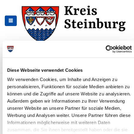
Skip
Skip
to
to
the
the
navigation
content
Kontakt
Sitemap
Presse & Aktuelles
Veranstaltungen
Karriere und Nachwuchskräfte
Suchen
Diese Webseite verwendet Cookies
Wir verwenden Cookies, um Inhalte und Anzeigen zu
Veranstaltungen
personalisieren, Funktionen für soziale Medien anbieten zu
können und die Zugriffe auf unsere Website zu analysieren.
Forgot your password?
Außerdem geben wir Informationen zu Ihrer Verwendung
unserer Website an unsere Partner für soziale Medien,
You have forgotten or misplaced your personal password for
Werbung und Analysen weiter. Unsere Partner führen diese
the online service of the event calendar?
Informationen möglicherweise mit weiteren Daten
No problem!
zusammen, die Sie ihnen bereitgestellt haben oder die sie
We will gladly send you your Access data to the e-mail address