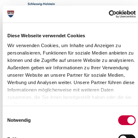
Diese Webseite verwendet Cookies
Wir verwenden Cookies, um Inhalte und Anzeigen zu
personalisieren, Funktionen für soziale Medien anbieten zu
können und die Zugriffe auf unsere Website zu analysieren.
Außerdem geben wir Informationen zu Ihrer Verwendung
Rechtliche Hinweise
unserer Website an unsere Partner für soziale Medien,
Werbung und Analysen weiter. Unsere Partner führen diese
Der Inhalt und die Darstellung dieser Website sind
Informationen möglicherweise mit weiteren Daten
urheberrechtlich geschützt. Vervielfältigungen und sonstige
zusammen, die Sie ihnen bereitgestellt haben oder die sie
Nutzung von Informationen oder Daten, insbesondere die
im Rahmen Ihrer Nutzung der Dienste gesammelt haben.
Verwendung von Texten, Textteilen, Bildwerken oder Grafiken
bedürfen, soweit nicht anders vermerkt, der vorherigen
Einwilligungsauswahl
Zustimmung des Kreises Steinburg. Die Nutzung sämtlicher
Notwendig
Informationen und das sonstige mit den Daten
zusammenhängende Tun, Dulden oder Unterlassen unterliegt
deutschem Recht. Erfüllungsort und Gerichtsstand ist Itzehoe.