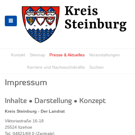
Skip
Skip
to
to
the
the
navigation
content
Kontakt
Sitemap
Presse & Aktuelles
Veranstaltungen
Karriere und Nachwuchskräfte
Suchen
Impressum
Inhalte • Darstellung • Konzept
Kreis Steinburg - Der Landrat
Viktoriastraße 16-18
25524 Itzehoe
Tel. 04821/69 0 (Zentrale)