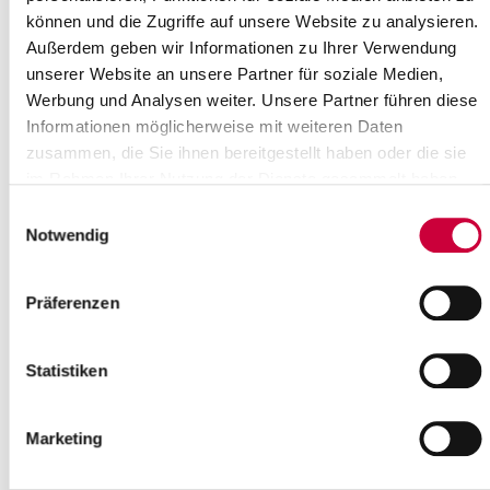
können und die Zugriffe auf unsere Website zu analysieren.
Ziel ist es, die Vielzahl von genehmigungsrechtlichen
Außerdem geben wir Informationen zu Ihrer Verwendung
Anforderungen, die im Zuge von Unternehmensansiedlungen,
unserer Website an unsere Partner für soziale Medien,
‑gründungen oder -erweiterungen entstehen, für die weitere
Werbung und Analysen weiter. Unsere Partner führen diese
Bearbeitung zu bündeln.
Informationen möglicherweise mit weiteren Daten
Hierfür übernimmt das Kompetenzteam Unternehmen folgende
zusammen, die Sie ihnen bereitgestellt haben oder die sie
Aufgaben:
im Rahmen Ihrer Nutzung der Dienste gesammelt haben.
Beratung und Unterstützung der Unternehmen bei
Einwilligungsauswahl
genehmigungsrechtlichen Fragestellungen und
Notwendig
Beratungsanliegen
Grundsätzliche Klärung der Umsetzbarkeit von
Unternehmensansiedlungen, ‑gründungen oder –
Präferenzen
erweiterungen
Aufzeigen von genehmigungsrechtlichen Problemen und
Konfliktpotentialen
Statistiken
Organisation, Durchführung und Begleitungen von
bilateralen Gesprächen
Vorhabenbezogene Einberufung von
Marketing
fachbehördenübergreifenden Antragskonferenzen, Runden
Tischen oder Arbeitsgruppen