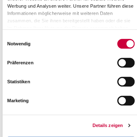
⇒ Leistungen für Kinder
Werbung und Analysen weiter. Unsere Partner führen diese
heilpädagogische Leistungen
Informationen möglicherweise mit weiteren Daten
zusammen, die Sie ihnen bereitgestellt haben oder die sie
Interdisziplinäre Frühförderung
Unterstützung bei der Kitaintegration
im Rahmen Ihrer Nutzung der Dienste gesammelt haben.
Unterbringung in einer heilpädagogischen
Einwilligungsauswahl
Einrichtung über Tag und Nacht
Notwendig
Leistungen zur Teilhabe an Bildung
Hilfe zu einer Schulbildung (Schulbegleitung)
Präferenzen
Hilfen zur schulischen oder hochschulischen
Ausbildung
Statistiken
Ansprechpartner/innen finden Sie
hier
.
Marketing
⇒ Leistungen für Erwachsene
Leistungen zur Teilhabe am Arbeitsleben
Details zeigen
Werkstatt für behinderte Menschen (WfbM)
Leistungen bei anderen Leistungsanbietern