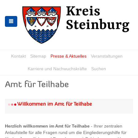
Skip
Skip
to
to
the
the
navigation
content
Kontakt
Sitemap
Presse & Aktuelles
Veranstaltungen
Karriere und Nachwuchskräfte
Suchen
Amt für Teilhabe
Willkommen im Amt für Teilhabe
Herzlich willkommen im Amt für Teilhabe
- Ihrer zentralen
Anlaufstelle für alle Fragen rund um die Eingliederungshilfe für