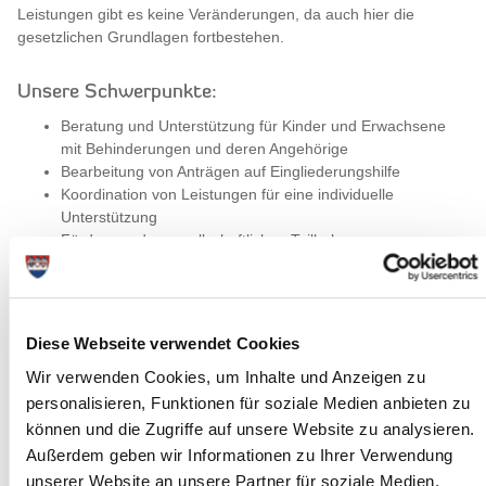
Leistungen gibt es keine Veränderungen, da auch hier die
gesetzlichen Grundlagen fortbestehen.
Unsere Schwerpunkte:
Beratung und Unterstützung für Kinder und Erwachsene
mit Behinderungen und deren Angehörige
Bearbeitung von Anträgen auf Eingliederungshilfe
Koordination von Leistungen für eine individuelle
Unterstützung
Förderung der gesellschaftlichen Teilhabe
Welche Leistungen gibt es?
Diese Webseite verwendet Cookies
Die Eingliederungshilfe bietet, vorausgesetzt ein
behinderungsbedingter Bedarf ist gegeben, ein breites Spektrum
Wir verwenden Cookies, um Inhalte und Anzeigen zu
an Unterstützungsmöglichkeiten, die individuell auf die
personalisieren, Funktionen für soziale Medien anbieten zu
Bedürfnisse der Antragsteller/innen abgestimmt sind. Dies
können und die Zugriffe auf unsere Website zu analysieren.
können zum Beispiel sein:
Außerdem geben wir Informationen zu Ihrer Verwendung
unserer Website an unsere Partner für soziale Medien,