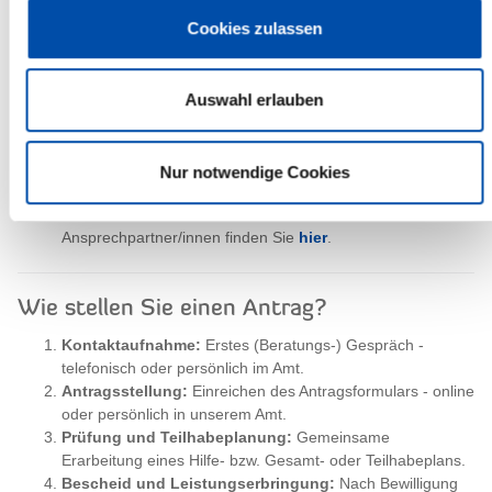
Budget für Arbeit (bei privaten und öffentlichen
Cookies zulassen
Arbeitgebern)
Budget für Ausbildung
Leistungen zur Sozialen Teilhabe
Auswahl erlauben
Assistenzleistungen (z. B. Begleitung beim
selbstständigen Wohnen)
Tagesstrukturierende Maßnahmen (Tagesstätte,
Nur notwendige Cookies
Tagesförderstätte, etc.)
Ansprechpartner/innen finden Sie
hier
.
Wie stellen Sie einen Antrag?
Kontaktaufnahme:
Erstes (Beratungs-) Gespräch -
telefonisch oder persönlich im Amt.
Antragsstellung:
Einreichen des Antragsformulars - online
oder persönlich in unserem Amt.
Prüfung und Teilhabeplanung:
Gemeinsame
Erarbeitung eines Hilfe- bzw. Gesamt- oder Teilhabeplans.
Bescheid und Leistungserbringung:
Nach Bewilligung