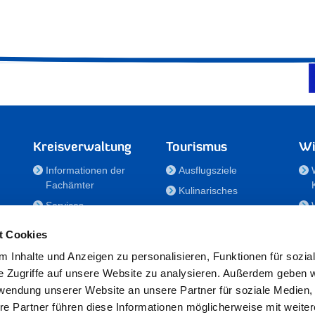
Kreisverwaltung
Tourismus
Wi
Informationen der
Ausflugsziele
Fachämter
Kulinarisches
Services
Aktivitäten in Holstein
e
Karriere und
Unterkünfte
t Cookies
Nachwuchskräfte
Veranstaltungen
 Inhalte und Anzeigen zu personalisieren, Funktionen für sozia
Notdienste
e Zugriffe auf unsere Website zu analysieren. Außerdem geben w
Bekanntmachungen
rwendung unserer Website an unsere Partner für soziale Medien
Formulare/Downloads
re Partner führen diese Informationen möglicherweise mit weite