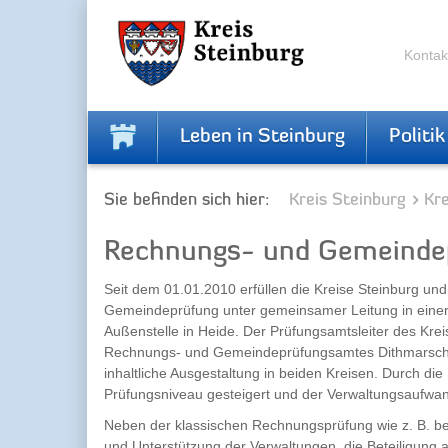
Skip
Skip
to
to
the
the
Kontak
navigation
content
Leben in Steinburg
Politik
Sie befinden sich hier:
Kreis Steinburg
Kr
Rechnungs- und Gemeinde
Seit dem 01.01.2010 erfüllen die Kreise Steinburg u
Gemeindeprüfung unter gemeinsamer Leitung in einer 
Außenstelle in Heide. Der Prüfungsamtsleiter des Krei
Rechnungs- und Gemeindeprüfungsamtes Dithmarschen
inhaltliche Ausgestaltung in beiden Kreisen. Durch die
Prüfungsniveau gesteigert und der Verwaltungsaufwa
Neben der klassischen Rechnungsprüfung wie z. B. be
und Unterstützung der Verwaltungen, die Beteiligung 