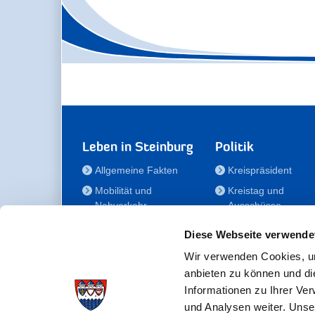
Leben in Steinburg
Politik
Allgemeine Fakten
Kreispräsident
Mobilität und
Kreistag und
Nahverkehr
Ausschüsse
Bauen und Wohnen
Die/Der Beauftragt
Diese Webseite verwende
für Menschen mit
Kultur und Freizeit
Behinderung
Wir verwenden Cookies, um
Familie
anbieten zu können und di
Der
Gesundheit
Informationen zu Ihrer Ve
Kreisseniorenbeirat
und Analysen weiter. Unse
Bildung
Förderstiftung