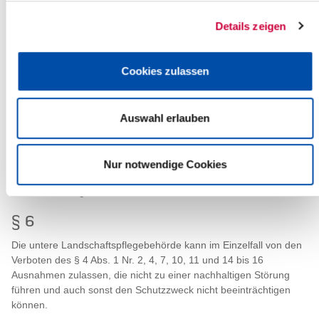
bleiben unberührt, insbesondere Abfälle zu beseitigen oder
Details zeigen
Manöver oder gleichartige Übungen abzuhalten.
§ 5
Cookies zulassen
Unberührt von den Verboten des § 4 bleiben
der Jagdschutz und die ordnungsgemäße Ausübung der
Jagd, ausgenommen die Jagd auf Wasserwild,
Auswahl erlauben
die Bekämpfung des Bisams,
das Betreten und Befahren des Naturschutzgebietes durch
die Grundstücksbesitzer oder deren Beauftragte sowie
Nur notwendige Cookies
durch Personen, die von den zuständigen Behörden dazu
ermächtigt worden sind.
§ 6
Die untere Landschaftspflegebehörde kann im Einzelfall von den
Verboten des § 4 Abs. 1 Nr. 2, 4, 7, 10, 11 und 14 bis 16
Ausnahmen zulassen, die nicht zu einer nachhaltigen Störung
führen und auch sonst den Schutzzweck nicht beeinträchtigen
können.