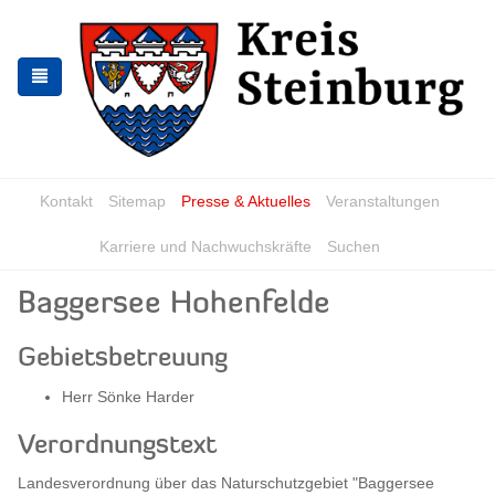
Skip
Skip
to
to
the
the
navigation
content
Kontakt
Sitemap
Presse & Aktuelles
Veranstaltungen
Karriere und Nachwuchskräfte
Suchen
Baggersee Hohenfelde
Gebietsbetreuung
Herr Sönke Harder
Verordnungstext
Landesverordnung über das Naturschutzgebiet "Baggersee