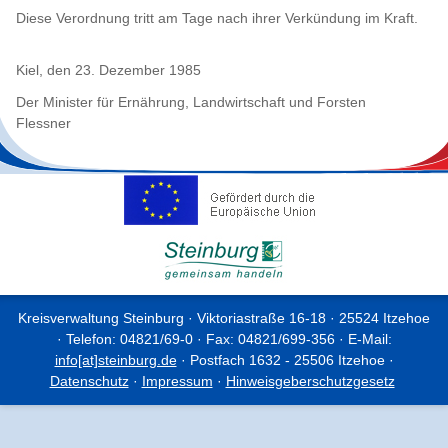
Diese Verordnung tritt am Tage nach ihrer Verkündung im Kraft.
Kiel, den 23. Dezember 1985
Der Minister für Ernährung, Landwirtschaft und Forsten
Flessner
Kreisverwaltung Steinburg · Viktoriastraße 16-18 · 25524 Itzehoe
· Telefon: 04821/69-0 · Fax: 04821/699-356 · E-Mail:
info[at]steinburg.de
· Postfach 1632 - 25506 Itzehoe ·
Datenschutz
·
Impressum
·
Hinweisgeberschutzgesetz