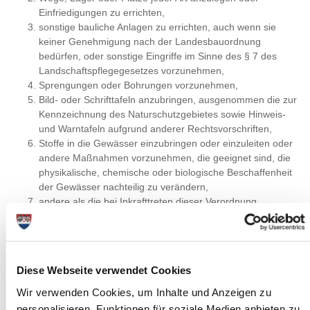
Einfriedigungen zu errichten,
sonstige bauliche Anlagen zu errichten, auch wenn sie
keiner Genehmigung nach der Landesbauordnung
bedürfen, oder sonstige Eingriffe im Sinne des § 7 des
Landschaftspflegegesetzes vorzunehmen,
Sprengungen oder Bohrungen vorzunehmen,
Bild- oder Schrifttafeln anzubringen, ausgenommen die zur
Kennzeichnung des Naturschutzgebietes sowie Hinweis-
und Warntafeln aufgrund anderer Rechtsvorschriften,
Stoffe in die Gewässer einzubringen oder einzuleiten oder
andere Maßnahmen vorzunehmen, die geeignet sind, die
physikalische, chemische oder biologische Beschaffenheit
der Gewässer nachteilig zu verändern,
andere als die bei Inkrafttreten dieser Verordnung
bestehenden Entwässerungen in die Gewässer
vorzunehmen,
Erstaufforstungen vorzunehmen,
die Lebens- und Zufluchtstätten der Tiere und die
Diese Webseite verwendet Cookies
Standorte der Pflanzen zu beseitigen oder nachteilig zu
verändern, insbesondere durch chemische Stoffe oder
Wir verwenden Cookies, um Inhalte und Anzeigen zu
mechanische Maßnahmen,
personalisieren, Funktionen für soziale Medien anbieten zu