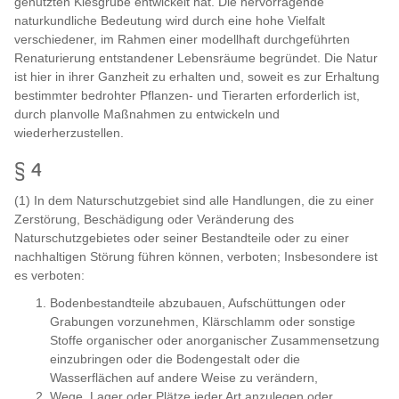
genutzten Kiesgrube entwickelt hat. Die hervorragende
naturkundliche Bedeutung wird durch eine hohe Vielfalt
verschiedener, im Rahmen einer modellhaft durchgeführten
Renaturierung entstandener Lebensräume begründet. Die Natur
ist hier in ihrer Ganzheit zu erhalten und, soweit es zur Erhaltung
bestimmter bedrohter Pflanzen- und Tierarten erforderlich ist,
durch planvolle Maßnahmen zu entwickeln und
wiederherzustellen.
§ 4
(1) In dem Naturschutzgebiet sind alle Handlungen, die zu einer
Zerstörung, Beschädigung oder Veränderung des
Naturschutzgebietes oder seiner Bestandteile oder zu einer
nachhaltigen Störung führen können, verboten; Insbesondere ist
es verboten:
Bodenbestandteile abzubauen, Aufschüttungen oder
Grabungen vorzunehmen, Klärschlamm oder sonstige
Stoffe organischer oder anorganischer Zusammensetzung
einzubringen oder die Bodengestalt oder die
Wasserflächen auf andere Weise zu verändern,
Wege, Lager oder Plätze jeder Art anzulegen oder