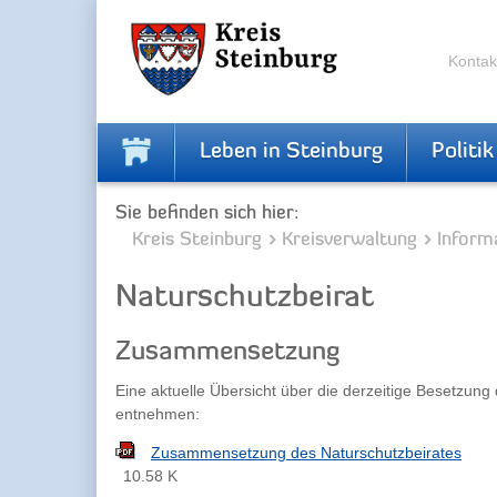
Skip
Skip
to
to
the
the
Kontak
navigation
content
Leben in Steinburg
Politik
Sie befinden sich hier:
Kreis Steinburg
Kreisverwaltung
Inform
Naturschutzbeirat
Zusammensetzung
Eine aktuelle Übersicht über die derzeitige Besetzu
entnehmen:
Zusammensetzung des Naturschutzbeirates
10.58 K