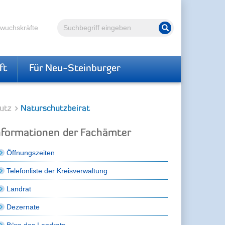
Volltextsuche
hwuchskräfte
Suche starten
ft
Für Neu-Steinburger
utz
Naturschutzbeirat
nformationen der Fachämter
Öffnungszeiten
Telefonliste der Kreisverwaltung
Landrat
Dezernate
Büro des Landrats