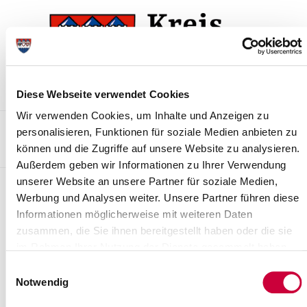
Skip
Skip
to
to
the
the
navigation
content
Diese Webseite verwendet Cookies
Wir verwenden Cookies, um Inhalte und Anzeigen zu
Kontakt
Sitemap
Presse & Aktuelles
Veranstaltungen
personalisieren, Funktionen für soziale Medien anbieten zu
können und die Zugriffe auf unsere Website zu analysieren.
Karriere und Nachwuchskräfte
Suchen
Außerdem geben wir Informationen zu Ihrer Verwendung
unserer Website an unsere Partner für soziale Medien,
Genehmigung Bodenaufbringung
Werbung und Analysen weiter. Unsere Partner führen diese
auf landwirtschaftliche Flächen
Informationen möglicherweise mit weiteren Daten
zusammen, die Sie ihnen bereitgestellt haben oder die sie
Hier finden Sie folgende Unterlagen:
im Rahmen Ihrer Nutzung der Dienste gesammelt haben.
-
Antrag auf Auf- und Einbringen von Materialien auf oder in
Einwilligungsauswahl
Böden
Notwendig
-
Formular zur Beprobung von Böden bei Aufbringungen auf