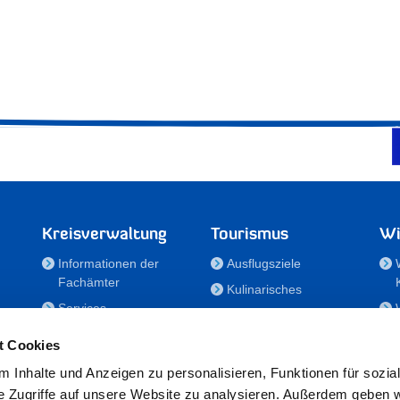
Kreisverwaltung
Tourismus
Wi
Informationen der
Ausflugsziele
Fachämter
Kulinarisches
Services
Aktivitäten in Holstein
e
Karriere und
Unterkünfte
t Cookies
Nachwuchskräfte
Veranstaltungen
 Inhalte und Anzeigen zu personalisieren, Funktionen für sozia
Notdienste
e Zugriffe auf unsere Website zu analysieren. Außerdem geben w