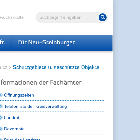
Volltextsuche
hwuchskräfte
Suche starten
ft
Für Neu-Steinburger
utz
Schutzgebiete u. geschützte Objekte
nformationen der Fachämter
Öffnungszeiten
Telefonliste der Kreisverwaltung
Landrat
Dezernate
Büro des Landrats