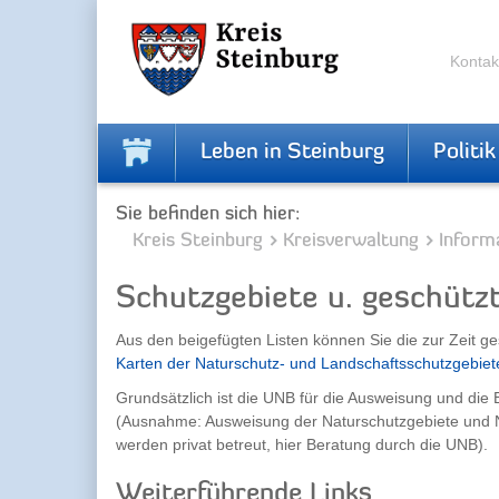
Skip
Skip
to
to
the
the
Kontak
navigation
content
Leben in Steinburg
Politik
Sie befinden sich hier:
Kreis Steinburg
Kreisverwaltung
Inform
Schutzgebiete u. geschütz
Aus den beigefügten Listen können Sie die zur Zeit 
Karten der Naturschutz- und Landschaftsschutzgebiet
Grundsätzlich ist die UNB für die Ausweisung und die
(Ausnahme: Ausweisung der Naturschutzgebiete und 
werden privat betreut, hier Beratung durch die UNB).
Weiterführende Links