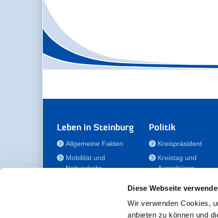
Leben in Steinburg
Politik
Allgemeine Fakten
Kreispräsident
Mobilität und
Kreistag und
Nahverkehr
Ausschüsse
Bauen und Wohnen
Die/Der Beauftragt
Diese Webseite verwende
für Menschen mit
Kultur und Freizeit
Behinderung
Wir verwenden Cookies, um
Familie
anbieten zu können und di
Der