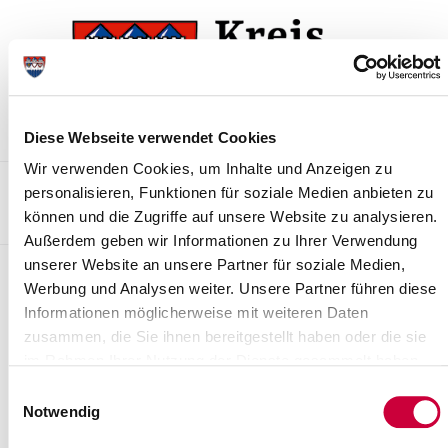
Skip
Skip
to
to
the
the
navigation
content
Diese Webseite verwendet Cookies
Wir verwenden Cookies, um Inhalte und Anzeigen zu
Kontakt
Sitemap
Presse & Aktuelles
Veranstaltungen
personalisieren, Funktionen für soziale Medien anbieten zu
können und die Zugriffe auf unsere Website zu analysieren.
Karriere und Nachwuchskräfte
Suchen
Außerdem geben wir Informationen zu Ihrer Verwendung
unserer Website an unsere Partner für soziale Medien,
Naturerlebnisräume
Werbung und Analysen weiter. Unsere Partner führen diese
Informationen möglicherweise mit weiteren Daten
Lfd. Nr.
Bezeichnung des Gebietes
Lage des Gebietes
G
zusammen, die Sie ihnen bereitgestellt haben oder die sie
1
Rensinger See
Kellinghusen
1
im Rahmen Ihrer Nutzung der Dienste gesammelt haben.
Einwilligungsauswahl
2
Itzequelle
Itzehoe, an der B 77
4
Notwendig
Weitere Informationen über den Naturerlebnisraum Rensinger