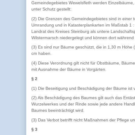
Gemeindegebietes Wewelsfleth werden Einzelbäume
unter Schutz gestellt:
(2) Die Grenzen des Gemeindegebietes sind in einer 
Umrandung und in Katasterplankarten im Maßstab 1 :
Landrat des Kreises Steinburg als untere Landschaft
Wilstermarsch niedergelegt und können dort während
(3) Es sind nur Bäume geschützt, die in 1,30 m Höh
cm haben.
(4) Diese Verordnung gilt nicht für Obstbäume, Bäum
mit Ausnahme der Bäume in Vorgärten.
§ 2
(1) Die Beseitigung und Beschädigung der Bäume ist 
(2) Als Beschädigung des Baumes gilt auch das Entäs
Wurzelwerkes und der Rinde sowie jede andere Handl
Baumes beeinträchtigt wird.
(3) Das Verbot betrifft nicht Maßnahmen der Pflege 
§ 3