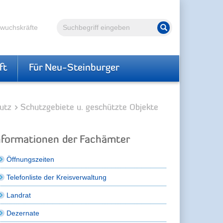
Volltextsuche
hwuchskräfte
Suche starten
ft
Für Neu-Steinburger
utz
Schutzgebiete u. geschützte Objekte
nformationen der Fachämter
Öffnungszeiten
Telefonliste der Kreisverwaltung
Landrat
Dezernate