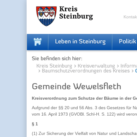
Skip
Skip
to
to
the
the
Kontak
navigation
content
Leben in Steinburg
Politik
Sie befinden sich hier:
Kreis Steinburg
Kreisverwaltung
Inform
Baumschutzverordnungen des Kreises
Gemeinde Wewelsfleth
Kreisverordnung zum Schutze der Bäume in der G
Aufgrund der §§ 20 und 56 Abs. 3 des Gesetzes für N
vom 16. April 1973 (GVOBl. Schl-H. S. 122) wird veror
§ 1
(1) Zur Sicherung der Vielfalt von Natur und Landscha