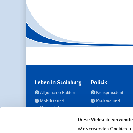
Leben in Steinburg
Politik
Allgemeine Fakten
Kreispräsident
Mobilität und
Kreistag und
Nahverkehr
Ausschüsse
Bauen und Wohnen
Die/Der Beauftragt
Diese Webseite verwende
für Menschen mit
Kultur und Freizeit
Behinderung
Wir verwenden Cookies, um
Familie