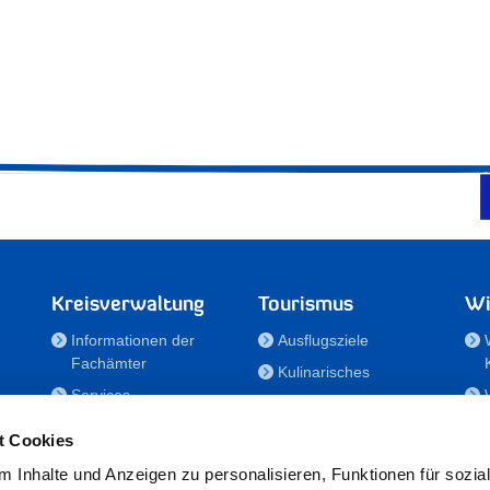
Kreisverwaltung
Tourismus
Wi
Informationen der
Ausflugsziele
Fachämter
Kulinarisches
Services
Aktivitäten in Holstein
e
Karriere und
Unterkünfte
t Cookies
Nachwuchskräfte
Veranstaltungen
 Inhalte und Anzeigen zu personalisieren, Funktionen für sozia
Notdienste