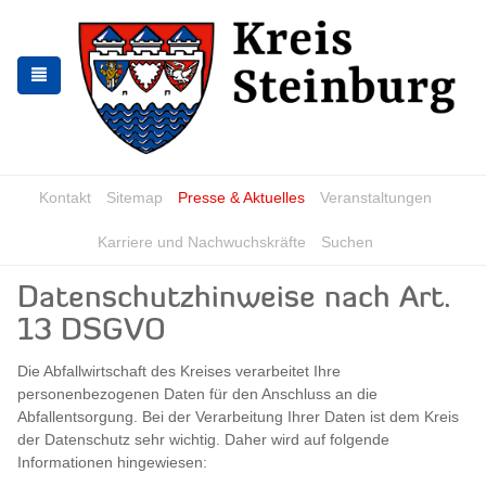
Skip
Skip
to
to
the
the
navigation
content
Kontakt
Sitemap
Presse & Aktuelles
Veranstaltungen
Karriere und Nachwuchskräfte
Suchen
Datenschutzhinweise nach Art.
13 DSGVO
Die Abfallwirtschaft des Kreises verarbeitet Ihre
personenbezogenen Daten für den Anschluss an die
Abfallentsorgung. Bei der Verarbeitung Ihrer Daten ist dem Kreis
der Datenschutz sehr wichtig. Daher wird auf folgende
Informationen hingewiesen: