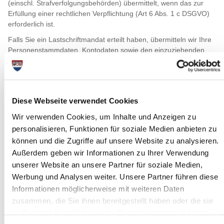
(einschl. Strafverfolgungsbehörden) übermittelt, wenn das zur
Erfüllung einer rechtlichen Verpflichtung (Art 6 Abs. 1 c DSGVO)
erforderlich ist.
Falls Sie ein Lastschriftmandat erteilt haben, übermitteln wir Ihre
Personenstammdaten, Kontodaten sowie den einzuziehenden
Betrag an die Bank.
Auf Ihre Daten haben lediglich die Abfallwirtschaft des Kreises
Steinburg und deren beauftragte Dritte – die SERVICE PLUS
GmbH als beauftragter IT-Dienstleister für das Fachverfahren
Diese Webseite verwendet Cookies
und die Abfalllogistik Steinburg GmbH als beauftragter
Wir verwenden Cookies, um Inhalte und Anzeigen zu
Logistikpartner – Zugriff.
personalisieren, Funktionen für soziale Medien anbieten zu
Für die Einführung der Gelben Tonne zum 01.01.2027 und zur
können und die Zugriffe auf unsere Website zu analysieren.
Durchführung der Sammlung von Leichtverpackungen
Außerdem geben wir Informationen zu Ihrer Verwendung
übermitteln wir einmalig die hierfür erforderlichen Daten der
unserer Website an unsere Partner für soziale Medien,
abfallrechtlich angeschlossenen Grundstücke an das von den
Systembetreibern beauftragte Logistikunternehmen
Werbung und Analysen weiter. Unsere Partner führen diese
Umweltservice Nord GmbH (USN). Dabei handelt es sich um die
Informationen möglicherweise mit weiteren Daten
Adresse sowie die Anzahl der Restmüll- und Papier-Behälter. Die
zusammen, die Sie ihnen bereitgestellt haben oder die sie
Übermittlung erfolgt ausschließlich zum Zweck der Bereitstellung,
im Rahmen Ihrer Nutzung der Dienste gesammelt haben.
Auslieferung und Abfuhr der Gelben Tonne. Personenbezogene