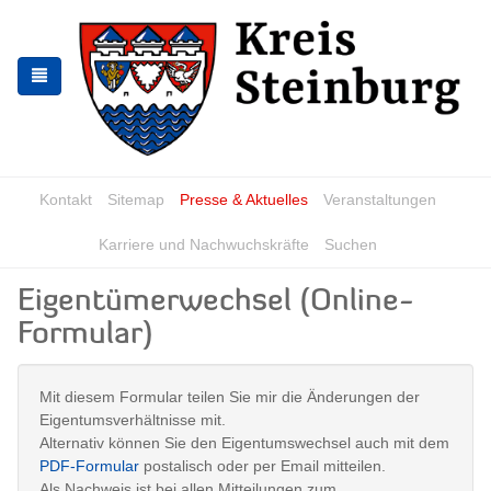
Skip
Skip
to
to
the
the
navigation
content
Kontakt
Sitemap
Presse & Aktuelles
Veranstaltungen
Karriere und Nachwuchskräfte
Suchen
Eigentümerwechsel (Online-
Formular)
Mit diesem Formular teilen Sie mir die Änderungen der
Eigentumsverhältnisse mit.
Alternativ können Sie den Eigentumswechsel auch mit dem
PDF-Formular
postalisch oder per Email mitteilen.
Als Nachweis ist bei allen Mitteilungen zum