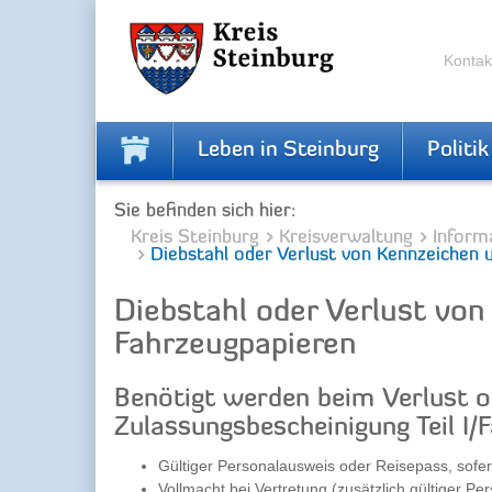
Skip
Skip
to
to
the
the
Kontak
navigation
content
Leben in Steinburg
Politik
Sie befinden sich hier:
Kreis Steinburg
Kreisverwaltung
Inform
Diebstahl oder Verlust von Kennzeichen 
Diebstahl oder Verlust vo
Fahrzeugpapieren
Benötigt werden beim Verlust o
Zulassungsbescheinigung Teil I/
Gültiger Personalausweis oder Reisepass, sofe
Vollmacht bei Vertretung (zusätzlich gültiger P