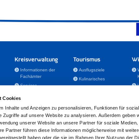
Kreisverwaltung
Tourismus
Wi
Informationen der
Ausflugsziele
Fachämter
Kulinarisches
Services
Aktivitäten in Holstein
e
Karriere und
Unterkünfte
t Cookies
Nachwuchskräfte
Veranstaltungen
 Inhalte und Anzeigen zu personalisieren, Funktionen für sozia
Notdienste
e Zugriffe auf unsere Website zu analysieren. Außerdem geben w
Bekanntmachungen
rwendung unserer Website an unsere Partner für soziale Medien
Formulare/Downloads
re Partner führen diese Informationen möglicherweise mit weite
RSS-Feeds
ereitgestellt haben oder die sie im Rahmen Ihrer Nutzung der D