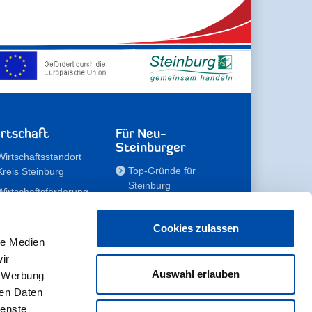
rtschaft
Für Neu-
Steinburger
Wirtschaftsstandort
Top-Gründe für
Kreis Steinburg
Steinburg
Wirtschaftsförderung
Familien
Kompetenzteam
Meine Immobilie
Unternehmen
Cookies zulassen
le Medien
Erholen
Zahlen, Daten,
ir
Fakten
Unsere Rekorde
Auswahl erlauben
, Werbung
Gewerbeflächen
Zukunftskampagne
ren Daten
ienste