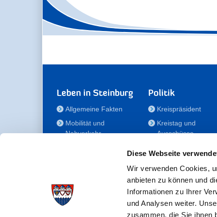
Leben in Steinburg
Politik
Allgemeine Fakten
Kreispräsident
Mobilität und
Kreistag und
Nahverkehr
Ausschüsse
Bauen und Wohnen
Die/Der Beauftragt
Diese Webseite verwende
für Menschen mit
Kultur und Freizeit
Behinderung
Wir verwenden Cookies, um
Familie
anbieten zu können und di
Der
Gesundheit
Informationen zu Ihrer Ve
Kreisseniorenbeirat
und Analysen weiter. Unse
Bildung
Förderstiftung
zusammen, die Sie ihnen b