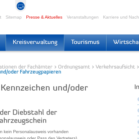
t
Sitemap
Presse & Aktuelles
Veranstaltungen
Karriere und Nac
Kreisverwaltung
Tourismus
Wirtscha
ationen der Fachämter
Ordnungsamt
Verkehrsaufsicht
und/oder Fahrzeugpapieren
n Kennzeichen und/oder
I
der Diebstahl der
Fahrzeugschein
rn kein Personalausweis vorhanden
ersonalausweis oder Pass des Vertreters)