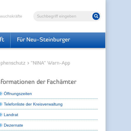
Volltextsuche
hwuchskräfte
Suche starten
ft
Für Neu-Steinburger
rophenschutz
"NINA" Warn-App
nformationen der Fachämter
Öffnungszeiten
Telefonliste der Kreisverwaltung
Landrat
Dezernate