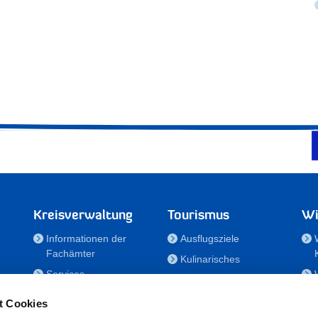
Kreisverwaltung
Tourismus
Wi
Informationen der
Ausflugsziele
Fachämter
Kulinarisches
Services
Aktivitäten in Holstein
e
Karriere und
Unterkünfte
t Cookies
Nachwuchskräfte