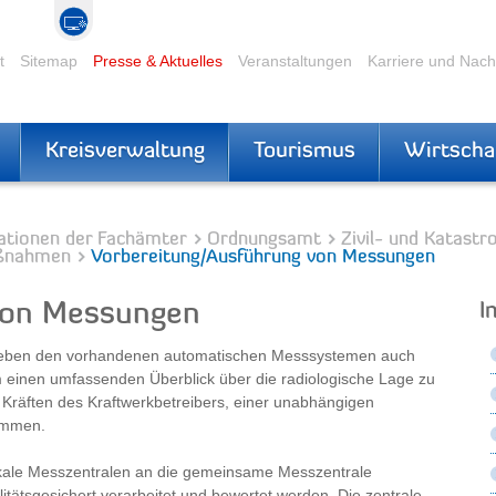
t
Sitemap
Presse & Aktuelles
Veranstaltungen
Karriere und Nac
Kreisverwaltung
Tourismus
Wirtscha
ationen der Fachämter
Ordnungsamt
Zivil- und Katast
aßnahmen
Vorbereitung/Ausführung von Messungen
von Messungen
I
h, neben den vorhandenen automatischen Messsystemen auch
 einen umfassenden Überblick über die radiologische Lage zu
räften des Kraftwerkbetreibers, einer unabhängigen
ommen.
ale Messzentralen an die gemeinsame Messzentrale
litätsgesichert verarbeitet und bewertet werden. Die zentrale