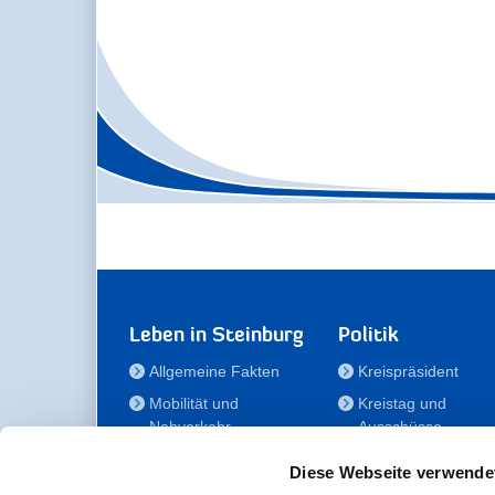
Leben in Steinburg
Politik
Allgemeine Fakten
Kreispräsident
Mobilität und
Kreistag und
Nahverkehr
Ausschüsse
Bauen und Wohnen
Die/Der Beauftragt
Diese Webseite verwende
für Menschen mit
Kultur und Freizeit