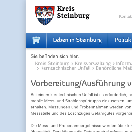
Zur
Zum
Navigation
Inhalt
springen
springen
Kontak
Leben in Steinburg
Politik
Sie befinden sich hier:
Kreis Steinburg
Kreisverwaltung
Inform
Kerntechnischer Unfall
Behördliche M
Vorbereitung/Ausführung 
Bei einem kerntechnischen Unfall ist es erforderlic
mobile Mess- und Strahlenspürtrupps einzusetzen, um
erhalten. Messungen und Probennahmen werden von K
Messstelle und des Löschzuges Gefahrgutes vorgen
Die Mess- und Probenameergebnisse werden über lok
übermittelt. Dort können die Daten zentral erfasst, qua