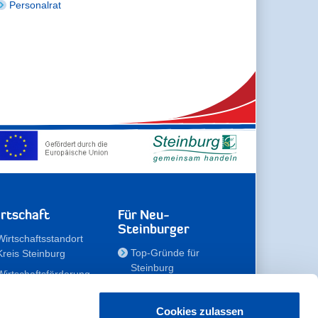
Personalrat
rtschaft
Für Neu-
Steinburger
Wirtschaftsstandort
Top-Gründe für
Kreis Steinburg
Steinburg
Wirtschaftsförderung
Familien
Kompetenzteam
Meine Immobilie
Unternehmen
Cookies zulassen