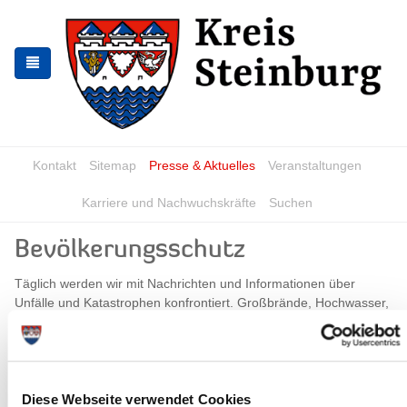
Zur
Zum
Navigation
Inhalt
springen
springen
Kontakt
Sitemap
Presse & Aktuelles
Veranstaltungen
Karriere und Nachwuchskräfte
Suchen
Bevölkerungsschutz
Täglich werden wir mit Nachrichten und Informationen über
Unfälle und Katastrophen konfrontiert. Großbrände, Hochwasser,
Chemieunfälle, Stromausfall oder andere plötzlich auftretende
Gefahren können jeden von uns treffen. Für eine umfassende
Gefahrenabwehr steht der Bevölkerung ein umfangreiches
Hilfesystem zur Seite. Während Feuerwehr und Rettungsdienst
zur alltäglichen Hilfeleistung bereitstehen, unterhalten Bund,
Diese Webseite verwendet Cookies