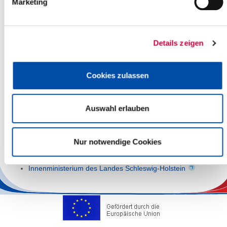
Marketing
Katastrophenfall wurden in einem allgemeinen
Katastrophenabwehrplan und in
Sonderkatastrophenabwehrplänen für die Kernkraftwerke
Brokdorf und Brunsbüttel getroffen.
Details zeigen
Vorsorge und Selbsthilfe in Notsituationen / Alarmierung der
Bevölkerung
Cookies zulassen
Hochwasser
Kerntechnischer Unfall
Auswahl erlauben
Weiterführende Links
Nur notwendige Cookies
Bundesamt für Bevölkerungsschutz und Katastrophenhilfe
Innenministerium des Landes Schleswig-Holstein