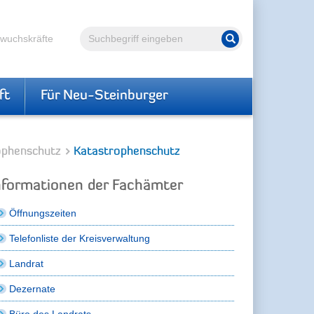
Volltextsuche
hwuchskräfte
Suche starten
ft
Für Neu-Steinburger
rophenschutz
Katastrophenschutz
nformationen der Fachämter
Öffnungszeiten
Telefonliste der Kreisverwaltung
Landrat
Dezernate
Büro des Landrats