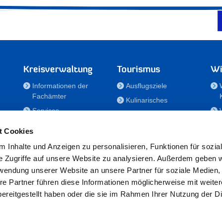
Kreisverwaltung
Tourismus
Wi
Informationen der
Ausflugsziele
Fachämter
Kulinarisches
Services
Aktivitäten in Holstein
e
Karriere und
Unterkünfte
t Cookies
Nachwuchskräfte
Veranstaltungen
 Inhalte und Anzeigen zu personalisieren, Funktionen für sozia
Notdienste
e Zugriffe auf unsere Website zu analysieren. Außerdem geben w
Bekanntmachungen
rwendung unserer Website an unsere Partner für soziale Medien
Formulare/Downloads
re Partner führen diese Informationen möglicherweise mit weite
RSS-Feeds
ereitgestellt haben oder die sie im Rahmen Ihrer Nutzung der D
/Sportförderung