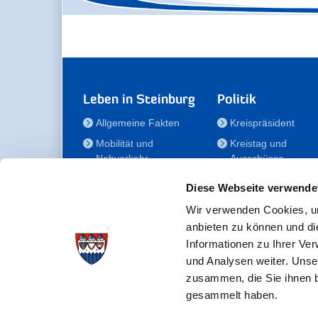
Leben in Steinburg
Politik
Allgemeine Fakten
Kreispräsident
Mobilität und
Kreistag und
Nahverkehr
Ausschüsse
Bauen und Wohnen
Die/Der Beauftragt
Diese Webseite verwende
für Menschen mit
Kultur und Freizeit
Behinderung
Wir verwenden Cookies, um
Familie
anbieten zu können und di
Der
Gesundheit
Informationen zu Ihrer Ve
Kreisseniorenbeirat
und Analysen weiter. Unse
Bildung
Förderstiftung
zusammen, die Sie ihnen b
Fördergesellschaft
gesammelt haben.