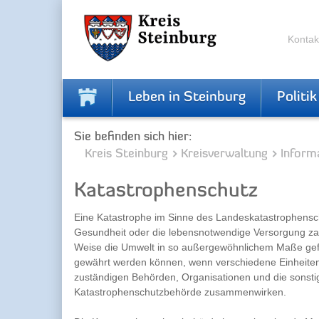
Zur
Zum
Navigation
Inhalt
springen
springen
Kontak
Leben in Steinburg
Politik
Sie befinden sich hier:
Kreis Steinburg
Kreisverwaltung
Inform
Katastrophenschutz
Eine Katastrophe im Sinne des Landeskatastrophenschu
Gesundheit oder die lebensnotwendige Versorgung za
Weise die Umwelt in so außergewöhnlichem Maße gefä
gewährt werden können, wenn verschiedene Einheiten
zuständigen Behörden, Organisationen und die sonstige
Katastrophenschutzbehörde zusammenwirken.