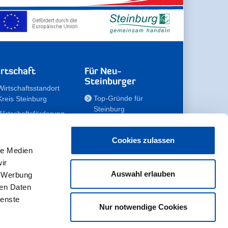
rtschaft
Für Neu-
Steinburger
Wirtschaftsstandort
Top-Gründe für
Kreis Steinburg
Steinburg
Wirtschaftsförderung
Familien
Kompetenzteam
Meine Immobilie
Unternehmen
Cookies zulassen
le Medien
Erholen
Zahlen, Daten,
ir
Fakten
Unsere Rekorde
Auswahl erlauben
, Werbung
Gewerbeflächen
Zukunftskampagne
ren Daten
ienste
Nur notwendige Cookies