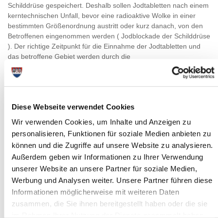
Schilddrüse gespeichert. Deshalb sollen Jodtabletten nach einem
kerntechnischen Unfall, bevor eine radioaktive Wolke in einer
bestimmten Größenordnung austritt oder kurz danach, von den
Betroffenen eingenommen werden ( Jodblockade der Schilddrüse
). Der richtige Zeitpunkt für die Einnahme der Jodtabletten und
das betroffene Gebiet werden durch die
Katastrophenschutzbehörde bekannt gegeben.
Personen über 45 Jahre sollen keine Jodtabletten einnehmen.
Dafür gibt es zwei Gründe :
Diese Webseite verwendet Cookies
Deutschland zählt zu den Jodmangelgebieten, wodurch mit
Wir verwenden Cookies, um Inhalte und Anzeigen zu
zunehmendem Alter häufiger Stoffwechselstörungen in der
Schilddrüse auftreten. Eine solche so genannte
personalisieren, Funktionen für soziale Medien anbieten zu
„funktionelle Autonomie“ erhöht das Risiko der
können und die Zugriffe auf unsere Website zu analysieren.
Nebenwirkungen einer Jodblockade.
Außerdem geben wir Informationen zu Ihrer Verwendung
Mit steigendem Lebensalter nimmt das Risiko einer
unserer Website an unsere Partner für soziale Medien,
bösartigen Schilddrüsengeschwulst, die durch die
Werbung und Analysen weiter. Unsere Partner führen diese
Strahlung verursacht wird, stark ab.
Informationen möglicherweise mit weiteren Daten
Jodtabletten schützen nicht gegen die Strahlung, die von
zusammen, die Sie ihnen bereitgestellt haben oder die sie
außerhalb den Körper trifft, und auch nicht gegen andere
im Rahmen Ihrer Nutzung der Dienste gesammelt haben.