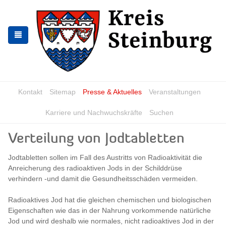
Zur
Zum
Navigation
Inhalt
springen
springen
Kontakt
Sitemap
Presse & Aktuelles
Veranstaltungen
Karriere und Nachwuchskräfte
Suchen
Verteilung von Jodtabletten
Jodtabletten sollen im Fall des Austritts von Radioaktivität die
Anreicherung des radioaktiven Jods in der Schilddrüse
verhindern -und damit die Gesundheitsschäden vermeiden.
Radioaktives Jod hat die gleichen chemischen und biologischen
Eigenschaften wie das in der Nahrung vorkommende natürliche
Jod und wird deshalb wie normales, nicht radioaktives Jod in der