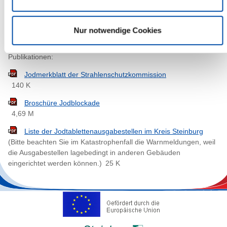
versorgen.
Weitere Informationen zur Jodblockade erhalten Sie auf der
Nur notwendige Cookies
Homepage des Bundesministeriums für Umwelt, Naturschutz und
Reaktorsicherheit
www.jodblockade.de
sowie in den
Publikationen:
Jodmerkblatt der Strahlenschutzkommission
140 K
Broschüre Jodblockade
4,69 M
Liste der Jodtablettenausgabestellen im Kreis Steinburg
(Bitte beachten Sie im Katastrophenfall die Warnmeldungen, weil
die Ausgabestellen lagebedingt in anderen Gebäuden
eingerichtet werden können.)
25 K