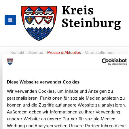
Zur
Zum
Navigation
Inhalt
springen
springen
Kontakt
Sitemap
Presse & Aktuelles
Veranstaltungen
Karriere und Nachwuchskräfte
Suchen
Verkehrslenkung
Diese Webseite verwendet Cookies
Verkehrsregelung
Wir verwenden Cookies, um Inhalte und Anzeigen zu
personalisieren, Funktionen für soziale Medien anbieten zu
Bei Katastrophenalarm wird der gesamte in das gefährdete
Gebiet fließende Straßenverkehr nach vorbereiteten Plänen
können und die Zugriffe auf unsere Website zu analysieren.
umgeleitet, um eine mögliche Gefährdung von Personen durch
Außerdem geben wir Informationen zu Ihrer Verwendung
das Betreten oder Befahren des gefährdeten Gebietes zu
unserer Website an unsere Partner für soziale Medien,
verhindern.
Werbung und Analysen weiter. Unsere Partner führen diese