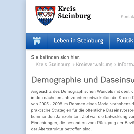
Skip
Skip
to
to
the
the
Kontak
navigation
content
Leben in Steinburg
Politik
Sie befinden sich hier:
Kreis Steinburg
Kreisverwaltung
Inform
Demographie und Daseinsv
Angesichts des Demographischen Wandels mit deutli
in den nächsten Jahrzehnten entwickelten die Kreise
von 2005 - 2008 im Rahmen eines Modellvorhabens
praktische Strategien für die öffentliche Daseinsvorsor
kommenden Jahrzehnten. Ziel war die Entwicklung v
Einrichtungen, die besonders vom Rückgang der Bev
der Altersstruktur betroffen sind.