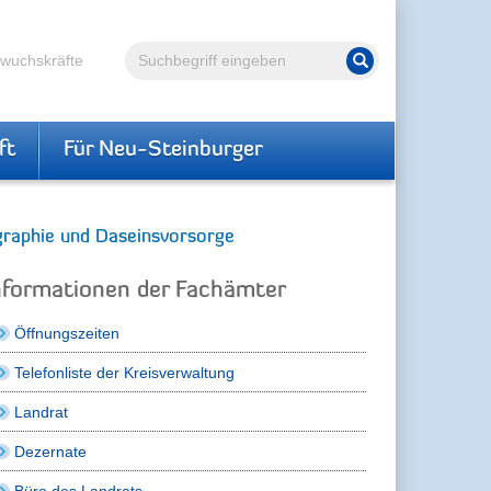
Volltextsuche
hwuchskräfte
Suche starten
ft
Für Neu-Steinburger
aphie und Daseinsvorsorge
nformationen der Fachämter
Öffnungszeiten
Telefonliste der Kreisverwaltung
Landrat
Dezernate
Büro des Landrats