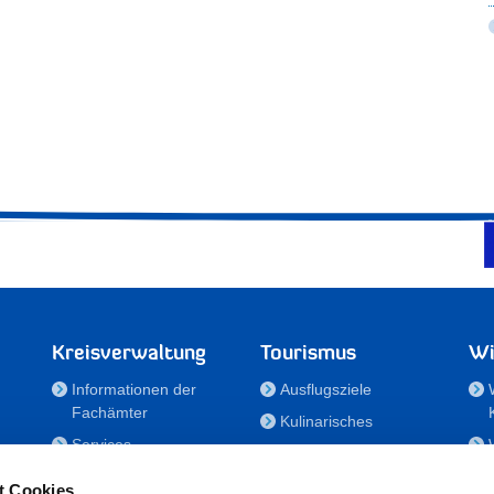
Kreisverwaltung
Tourismus
Wi
Informationen der
Ausflugsziele
Fachämter
Kulinarisches
Services
Aktivitäten in Holstein
e
Karriere und
Unterkünfte
t Cookies