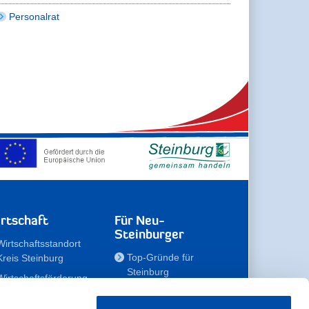
Personalrat
rtschaft
Für Neu-
Steinburger
Wirtschaftsstandort
Top-Gründe für
Kreis Steinburg
Steinburg
Wirtschaftsförderung
Familien
Kompetenzteam