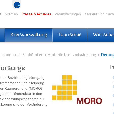
t
Sitemap
Presse & Aktuelles
Veranstaltungen
Karriere und Nac
Kreisverwaltung
Tourismus
Wirtscha
ationen der Fachämter
Amt für Kreisentwicklung
Demogr
orsorge
I
chem Bevölkerungsrückgang
 Dithmarschen und Steinburg
 der Raumordnung (MORO)
ge und Infrastruktur in den
on Anpassungskonzepten für
ölkerung und der Veränderung