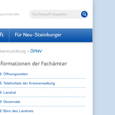
Volltextsuche
hwuchskräfte
Suche starten
ft
Für Neu-Steinburger
isentwicklung
ÖPNV
nformationen der Fachämter
Öffnungszeiten
Telefonliste der Kreisverwaltung
Landrat
Dezernate
Büro des Landrats