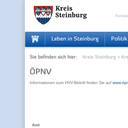
Skip
Skip
to
to
the
the
Kontak
navigation
content
Leben in Steinburg
Politik
Sie befinden sich hier:
Kreis Steinburg
Kr
ÖPNV
Informationen zum HVV-Beitritt finden Sie auf
www.öpn
Amt