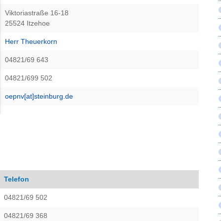
Viktoriastraße 16-18
25524 Itzehoe
Herr Theuerkorn
04821/69 643
04821/699 502
oepnv[at]steinburg.de
Telefon
04821/69 502
04821/69 368