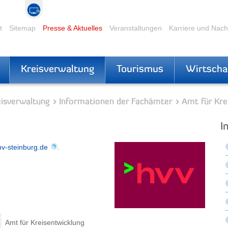
t
Sitemap
Presse & Aktuelles
Veranstaltungen
Karriere und Nac
Kreisverwaltung
Tourismus
Wirtscha
eisverwaltung
Informationen der Fachämter
Amt für Kre
I
v-steinburg.de
.
Amt für Kreisentwicklung