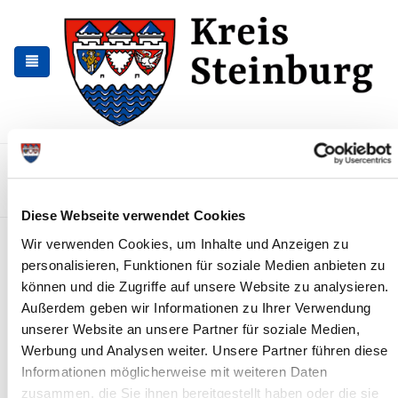
Skip
Skip
to
to
the
the
navigation
content
Kontakt
Sitemap
Presse & Aktuelles
Veranstaltungen
Karriere und Nachwuchskräfte
Suchen
Diese Webseite verwendet Cookies
Koordination des
Wir verwenden Cookies, um Inhalte und Anzeigen zu
personalisieren, Funktionen für soziale Medien anbieten zu
Geoinformationssystems
können und die Zugriffe auf unsere Website zu analysieren.
Es gibt zahlreiche räumliche Informationen wie z.B. Daten zu
Außerdem geben wir Informationen zu Ihrer Verwendung
Standorten (Schulen, Glascontainer, Funkmasten etc.) oder
unserer Website an unsere Partner für soziale Medien,
Flächen (Flurstücke, Radwege, Straßen usw.). In einem
Werbung und Analysen weiter. Unsere Partner führen diese
Geoinformationssystem (GIS) werden diese unterschiedlichen
Informationen möglicherweise mit weiteren Daten
raumbezogenen Daten gebündelt und können genutzt werden,
zusammen, die Sie ihnen bereitgestellt haben oder die sie
um in einer automatisierten digitalen Karte dargestellt zu werden.