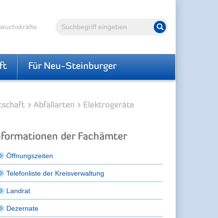
Volltextsuche
hwuchskräfte
Suche starten
ft
Für Neu-Steinburger
tschaft
Abfallarten
Elektrogeräte
nformationen der Fachämter
Öffnungszeiten
Telefonliste der Kreisverwaltung
Landrat
Dezernate