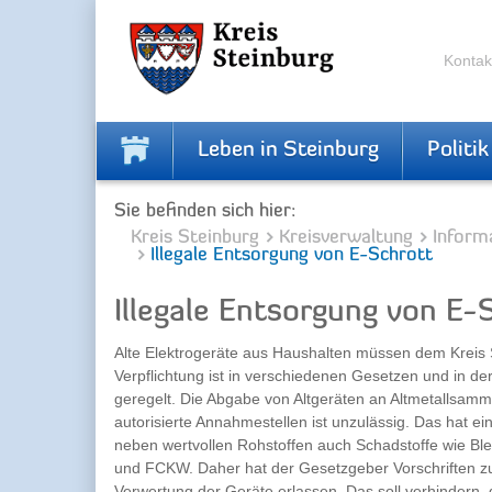
Skip
Skip
to
to
the
the
Kontak
navigation
content
Leben in Steinburg
Politik
Sie befinden sich hier:
Kreis Steinburg
Kreisverwaltung
Inform
Illegale Entsorgung von E-Schrott
Illegale Entsorgung von E-
Alte Elektrogeräte aus Haushalten müssen dem Kreis 
Verpflichtung ist in verschiedenen Gesetzen und in de
geregelt. Die Abgabe von Altgeräten an Altmetallsamml
autorisierte Annahmestellen ist unzulässig. Das hat e
neben wertvollen Rohstoffen auch Schadstoffe wie Ble
und FCKW. Daher hat der Gesetzgeber Vorschriften z
Verwertung der Geräte erlassen. Das soll verhindern, d