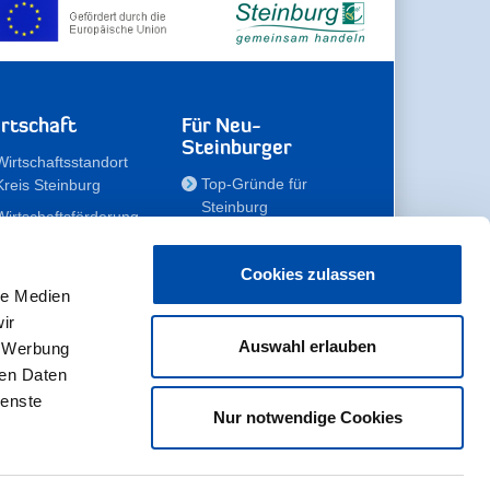
rtschaft
Für Neu-
Steinburger
Wirtschaftsstandort
Top-Gründe für
Kreis Steinburg
Steinburg
Wirtschaftsförderung
Familien
Kompetenzteam
Meine Immobilie
Unternehmen
Cookies zulassen
le Medien
Erholen
Zahlen, Daten,
ir
Fakten
Unsere Rekorde
Auswahl erlauben
, Werbung
Gewerbeflächen
Zukunftskampagne
ren Daten
ienste
Nur notwendige Cookies