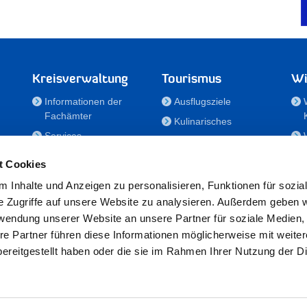
Kreisverwaltung
Tourismus
Wi
Informationen der
Ausflugsziele
Fachämter
Kulinarisches
Services
Aktivitäten in Holstein
e
Karriere und
Unterkünfte
t Cookies
Nachwuchskräfte
Veranstaltungen
 Inhalte und Anzeigen zu personalisieren, Funktionen für sozia
Notdienste
e Zugriffe auf unsere Website zu analysieren. Außerdem geben w
Bekanntmachungen
rwendung unserer Website an unsere Partner für soziale Medien
Formulare/Downloads
re Partner führen diese Informationen möglicherweise mit weite
RSS-Feeds
ereitgestellt haben oder die sie im Rahmen Ihrer Nutzung der D
/Sportförderung