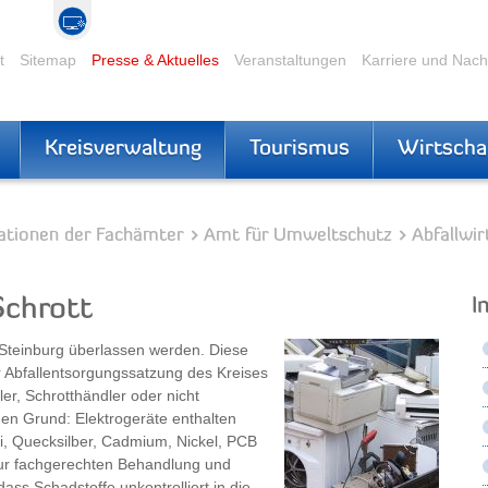
t
Sitemap
Presse & Aktuelles
Veranstaltungen
Karriere und Nac
Kreisverwaltung
Tourismus
Wirtscha
ationen der Fachämter
Amt für Umweltschutz
Abfallwir
Schrott
I
Steinburg überlassen werden. Diese
r Abfallentsorgungssatzung des Kreises
er, Schrotthändler oder nicht
inen Grund: Elektrogeräte enthalten
i, Quecksilber, Cadmium, Nickel, PCB
ur fachgerechten Behandlung und
ass Schadstoffe unkontrolliert in die