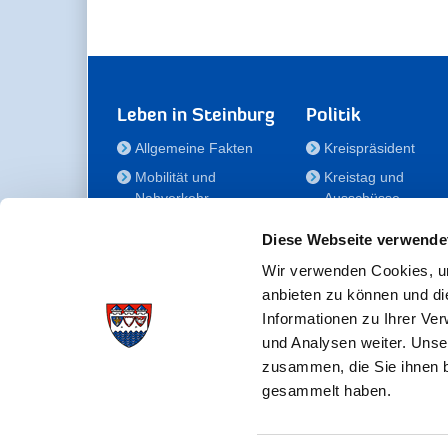
Leben in Steinburg
Politik
Allgemeine Fakten
Kreispräsident
Mobilität und
Kreistag und
Nahverkehr
Ausschüsse
Bauen und Wohnen
Die/Der Beauftragt
Diese Webseite verwende
für Menschen mit
Kultur und Freizeit
Behinderung
Wir verwenden Cookies, um
Familie
anbieten zu können und di
Der
Gesundheit
Informationen zu Ihrer Ve
Kreisseniorenbeirat
und Analysen weiter. Unse
Bildung
Förderstiftung
zusammen, die Sie ihnen b
Fördergesellschaft
gesammelt haben.