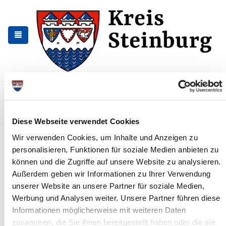
Skip
Skip
to
to
the
the
navigation
content
Kontakt
Sitemap
Presse & Aktuelles
Veranstaltungen
Karriere und Nachwuchskräfte
Suchen
Diese Webseite verwendet Cookies
Photovoltaikmodule
Wir verwenden Cookies, um Inhalte und Anzeigen zu
personalisieren, Funktionen für soziale Medien anbieten zu
können und die Zugriffe auf unsere Website zu analysieren.
Außerdem geben wir Informationen zu Ihrer Verwendung
unserer Website an unsere Partner für soziale Medien,
Werbung und Analysen weiter. Unsere Partner führen diese
Informationen möglicherweise mit weiteren Daten
zusammen, die Sie ihnen bereitgestellt haben oder die sie