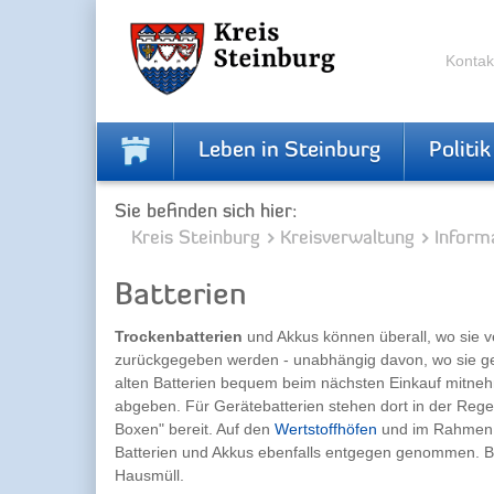
Skip
Skip
to
to
the
the
Kontak
navigation
content
Leben in Steinburg
Politik
Sie befinden sich hier:
Kreis Steinburg
Kreisverwaltung
Inform
Batterien
Trockenbatterien
und Akkus können überall, wo sie ve
zurückgegeben werden - unabhängig davon, wo sie ge
alten Batterien bequem beim nächsten Einkauf mitneh
abgeben. Für Gerätebatterien stehen dort in der Rege
Boxen" bereit. Auf den
Wertstoffhöfen
und im Rahmen
Batterien und Akkus ebenfalls entgegen genommen. Ba
Hausmüll.