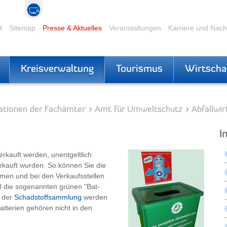
t
Sitemap
Presse & Aktuelles
Veranstaltungen
Karriere und Nac
Kreisverwaltung
Tourismus
Wirtscha
ationen der Fachämter
Amt für Umweltschutz
Abfallwir
I
rkauft werden, unentgeltlich
kauft wurden. So können Sie die
men und bei den Verkaufsstellen
l die sogenannten grünen "Bat-
 der
Schadstoffsammlung
werden
tterien gehören nicht in den