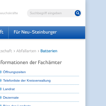
Volltextsuche
hwuchskräfte
Suche starten
ft
Für Neu-Steinburger
tschaft
Abfallarten
Batterien
nformationen der Fachämter
Öffnungszeiten
Telefonliste der Kreisverwaltung
Landrat
Dezernate
Büro des Landrats