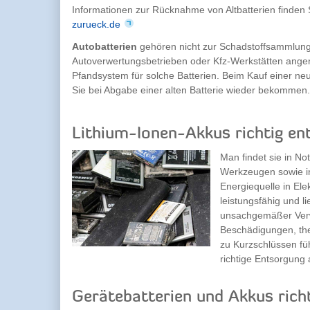
Informationen zur Rücknahme von Altbatterien finden
zurueck.de
Autobatterien
gehören nicht zur Schadstoffsammlung.
Autoverwertungsbetrieben oder Kfz-Werkstätten ange
Pfandsystem für solche Batterien. Beim Kauf einer neu
Sie bei Abgabe einer alten Batterie wieder bekommen.
Lithium-Ionen-Akkus richtig en
Man findet sie in No
Werkzeugen sowie in
Energiequelle in Ele
leistungsfähig und l
unsachgemäßer Verwe
Beschädigungen, th
zu Kurzschlüssen fü
richtige Entsorgung
Gerätebatterien und Akkus rich