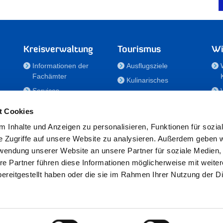
Kreisverwaltung
Tourismus
Wi
Informationen der
Ausflugsziele
Fachämter
Kulinarisches
Services
Aktivitäten in Holstein
e
Karriere und
Unterkünfte
t Cookies
Nachwuchskräfte
Veranstaltungen
 Inhalte und Anzeigen zu personalisieren, Funktionen für sozia
Notdienste
e Zugriffe auf unsere Website zu analysieren. Außerdem geben w
Bekanntmachungen
rwendung unserer Website an unsere Partner für soziale Medien
Formulare/Downloads
re Partner führen diese Informationen möglicherweise mit weite
RSS-Feeds
ereitgestellt haben oder die sie im Rahmen Ihrer Nutzung der D
/Sportförderung