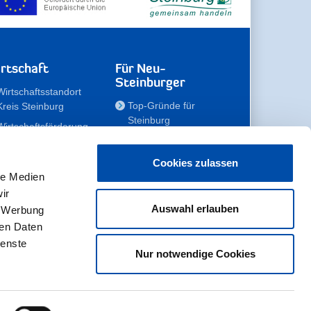
rtschaft
Für Neu-
Steinburger
Wirtschaftsstandort
Top-Gründe für
Kreis Steinburg
Steinburg
Wirtschaftsförderung
Familien
Kompetenzteam
Meine Immobilie
Unternehmen
Cookies zulassen
le Medien
Erholen
Zahlen, Daten,
ir
Fakten
Unsere Rekorde
Auswahl erlauben
, Werbung
Gewerbeflächen
Zukunftskampagne
ren Daten
ienste
Nur notwendige Cookies