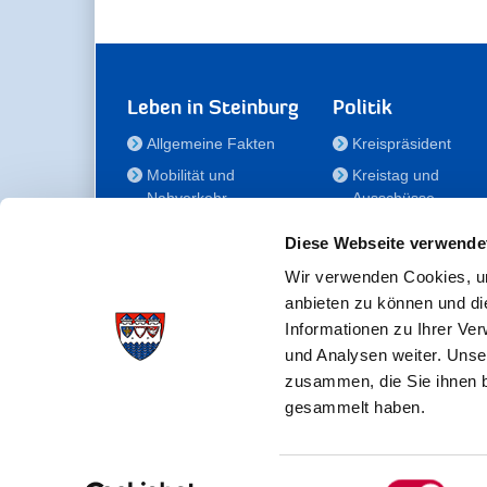
Leben in Steinburg
Politik
Allgemeine Fakten
Kreispräsident
Mobilität und
Kreistag und
Nahverkehr
Ausschüsse
Bauen und Wohnen
Die/Der Beauftragt
Diese Webseite verwende
für Menschen mit
Kultur und Freizeit
Behinderung
Wir verwenden Cookies, um
Familie
anbieten zu können und di
Der
Gesundheit
Informationen zu Ihrer Ve
Kreisseniorenbeirat
und Analysen weiter. Unse
Bildung
Förderstiftung
zusammen, die Sie ihnen b
Fördergesellschaft
gesammelt haben.
Einwilligungsauswahl