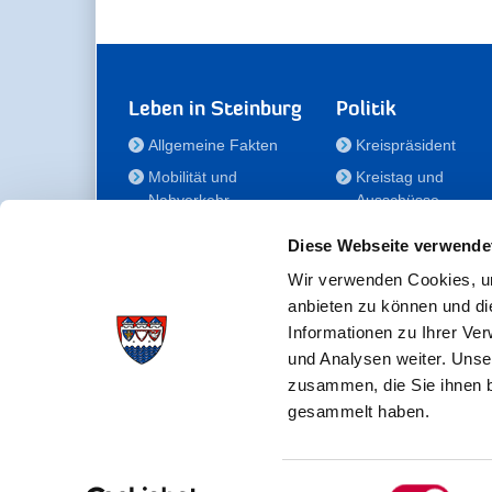
Leben in Steinburg
Politik
Allgemeine Fakten
Kreispräsident
Mobilität und
Kreistag und
Nahverkehr
Ausschüsse
Bauen und Wohnen
Die/Der Beauftragt
Diese Webseite verwende
für Menschen mit
Kultur und Freizeit
Behinderung
Wir verwenden Cookies, um
Familie
anbieten zu können und di
Der
Gesundheit
Informationen zu Ihrer Ve
Kreisseniorenbeirat
und Analysen weiter. Unse
Bildung
Förderstiftung
zusammen, die Sie ihnen b
Fördergesellschaft
gesammelt haben.
Einwilligungsauswahl