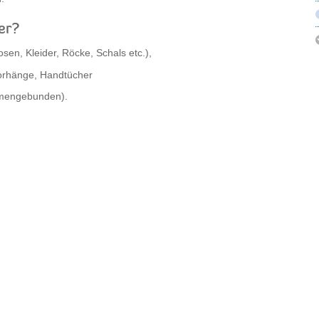
er?
sen, Kleider, Röcke, Schals etc.),
orhänge, Handtücher
mmengebunden).