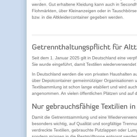
werden. Gut erhaltene Kleidung kann auch in Second
Flohmärkten, über Kleinanzeigen oder in Tauschbörs
bzw. in die Altkleidercontainer gegeben werden.
Getrennthaltungspflicht für Altt
Seit dem 1. Januar 2025 gilt in Deutschland eine verpf
Sie wurde eingeführt, damit Textilien wiederverwende
In Deutschland werden die von privaten Haushalten a
über Depotcontainer gemeinnütziger Organisationen u
Textilsammlung ist schon lange etabliert und wird au
angenommen. An vielen öffentlichen Plätzen und auf de
Nur gebrauchsfähige Textilien in
Damit die Getrenntsammlung und eine Wiederverwendung
besonders wichtig, auf Qualität und sorgfältige Trennun
verdreckte Textilien, gebrauchte Putzlappen oder Lump
sondern müssen in die Restmülltonne entsorgt werden