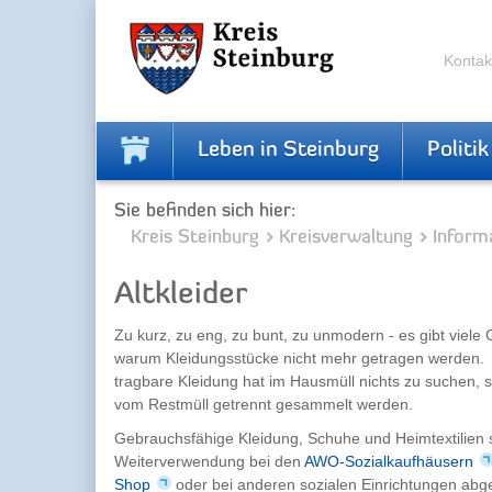
Skip
Skip
to
to
the
the
Kontak
navigation
content
Leben in Steinburg
Politik
Sie befinden sich hier:
Kreis Steinburg
Kreisverwaltung
Inform
Altkleider
Zu kurz, zu eng, zu bunt, zu unmodern - es gibt viele
warum Kleidungsstücke nicht mehr getragen werden. 
tragbare Kleidung hat im Hausmüll nichts zu suchen,
vom Restmüll getrennt gesammelt werden.
Gebrauchsfähige Kleidung, Schuhe und Heimtextilien s
Weiterverwendung bei den
AWO-Sozialkaufhäusern
Shop
oder bei anderen sozialen Einrichtungen ab