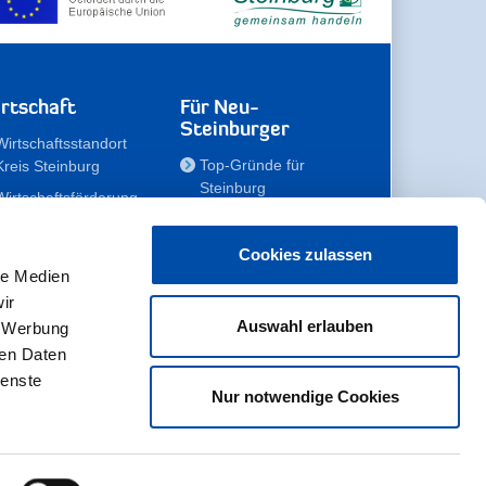
rtschaft
Für Neu-
Steinburger
Wirtschaftsstandort
Top-Gründe für
Kreis Steinburg
Steinburg
Wirtschaftsförderung
Familien
Kompetenzteam
Meine Immobilie
Unternehmen
Cookies zulassen
le Medien
Erholen
Zahlen, Daten,
ir
Fakten
Unsere Rekorde
Auswahl erlauben
, Werbung
Gewerbeflächen
Zukunftskampagne
ren Daten
ienste
Nur notwendige Cookies