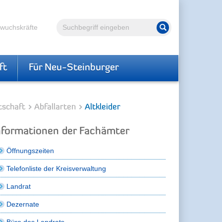
Volltextsuche
hwuchskräfte
Suche starten
ft
Für Neu-Steinburger
tschaft
Abfallarten
Altkleider
nformationen der Fachämter
Öffnungszeiten
Telefonliste der Kreisverwaltung
Landrat
Dezernate
Büro des Landrats