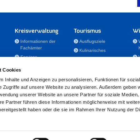
Kreisverwaltung
Tourismus
Wi
Informationen der
Ausflugsziele
Fachämter
Kulinarisches
Services
Aktivitäten in Holstein
e
Karriere und
Unterkünfte
t Cookies
Nachwuchskräfte
Veranstaltungen
 Inhalte und Anzeigen zu personalisieren, Funktionen für sozia
Notdienste
e Zugriffe auf unsere Website zu analysieren. Außerdem geben w
Bekanntmachungen
rwendung unserer Website an unsere Partner für soziale Medien
Formulare/Downloads
re Partner führen diese Informationen möglicherweise mit weite
RSS-Feeds
ereitgestellt haben oder die sie im Rahmen Ihrer Nutzung der D
/Sportförderung