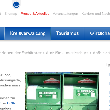
t
Sitemap
Presse & Aktuelles
Veranstaltungen
Karriere und Nac
Kreisverwaltung
Tourismus
Wirtscha
ationen der Fachämter
Amt für Umweltschutz
Abfallwir
I
 Gründe,
Ausrangierte,
 sondern muss
ollten zur
, im
DRK-
gegeben