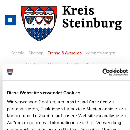
Skip
Skip
to
to
the
the
navigation
content
Kontakt
Sitemap
Presse & Aktuelles
Veranstaltungen
Karriere und Nachwuchskräfte
Suchen
Weihnachtsbaumabfuhr
Diese Webseite verwendet Cookies
Hinweise zur Weihnachtsbaumabfuhr
Wir verwenden Cookies, um Inhalte und Anzeigen zu
personalisieren, Funktionen für soziale Medien anbieten zu
können und die Zugriffe auf unsere Website zu analysieren.
Außerdem geben wir Informationen zu Ihrer Verwendung
unserer Website an unsere Partner für soziale Medien,