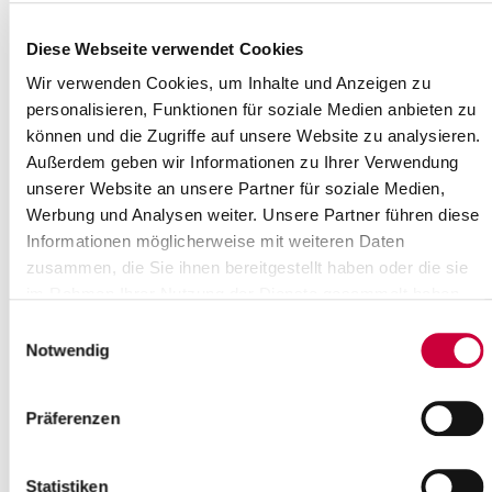
Gemüse
Diese Webseite verwendet Cookies
Man unterscheidet Stark-, Mittel- und Schwachzehrer. Der
Wir verwenden Cookies, um Inhalte und Anzeigen zu
Kompost wird flächig aufgebracht und leicht eingearbeitet.
personalisieren, Funktionen für soziale Medien anbieten zu
Starkzehrer:
8 l/m² z.B. Blumenkohl, Rosenkohl, Rot- und
können und die Zugriffe auf unsere Website zu analysieren.
Weißkohl, Spargel, Tomaten, Rote Bete, Brokkoli, Rhabarber
Außerdem geben wir Informationen zu Ihrer Verwendung
Mittelzehrer:
6 l/m² z.B. Chinakohl, Grünkohl, Gurken, Kartoffeln,
unserer Website an unsere Partner für soziale Medien,
Möhren, Porree, Rettich, Spinat, Schwarzwurzel
Werbung und Analysen weiter. Unsere Partner führen diese
Schwachzehrer:
4 l/m² z.B. Bohnen, Erbsen, Petersilie,
Informationen möglicherweise mit weiteren Daten
Radieschen, Zwiebeln, Endivien-, Feld- und Kopfsalat, Kräuter
zusammen, die Sie ihnen bereitgestellt haben oder die sie
im Rahmen Ihrer Nutzung der Dienste gesammelt haben.
Blumenbeete
Einwilligungsauswahl
Notwendig
4 l/m² auf das Beet aufbringen und oberflächlich einarbeiten.
Präferenzen
Sträucher
6 l/m² unter Beeren- und Ziersträuchern aufbringen und
Statistiken