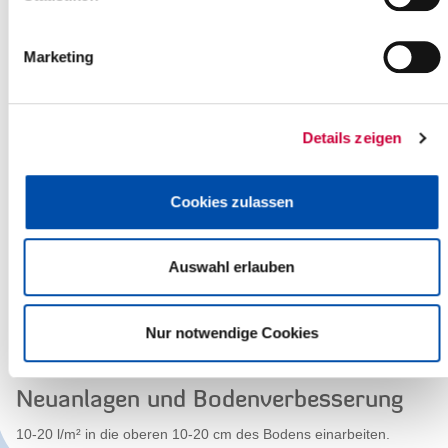
einarbeiten.
Marketing
Bäume
Im Herbst die Baumscheibe 2 cm dick abdecken.
Details zeigen
Rasen
2 l/m² fein abgesiebt im Frühjahr bis Sommer auf die Fläche
Cookies zulassen
aufbringen.
Auswahl erlauben
Pflanzlöcher
Bei Bäumen, Sträuchern und Stauden die Pflanzlöcher mit einer
Nur notwendige Cookies
Mischung aus 1 Teil Kompost und 3 Teilen Gartenerde füllen.
Neuanlagen und Bodenverbesserung
10-20 l/m² in die oberen 10-20 cm des Bodens einarbeiten.