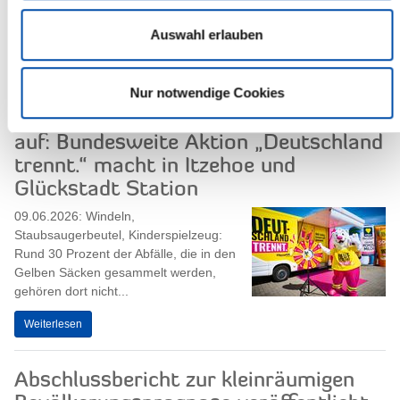
Weiterlesen
Auswahl erlauben
Richtige Mülltrennung ist
Nur notwendige Cookies
entscheidend: Abfallwirtschaft Kreis
Steinburg und duale Systeme klären
auf: Bundesweite Aktion „Deutschland
trennt.“ macht in Itzehoe und
Glückstadt Station
09.06.2026: Windeln,
Staubsaugerbeutel, Kinderspielzeug:
Rund 30 Prozent der Abfälle, die in den
Gelben Säcken gesammelt werden,
gehören dort nicht...
Weiterlesen
Abschlussbericht zur kleinräumigen