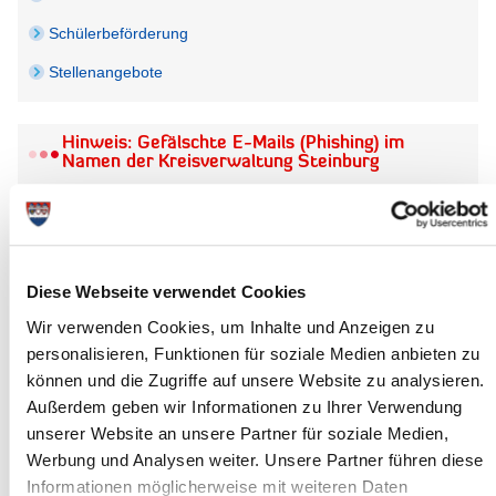
Schülerbeförderung
Stellenangebote
Hinweis: Gefälschte E-Mails (Phishing) im
Namen der Kreisverwaltung Steinburg
Die Kreisverwaltung Kreis Steinburg informiert:
Aktuell sind Phishing-Mails im Namen des Kreises bzw.
Mitarbeitenden im Umlauf. Achten Sie bitte auf ungewöhnliche
oder verdächtige Inhalte (auch Anhänge). Diese Nachrichten
Diese Webseite verwendet Cookies
wurden nicht von der Kreisverwaltung Kreis Steinburg
verschickt. Achten Sie bitte unbedingt u.a. auf die richtige
Wir verwenden Cookies, um Inhalte und Anzeigen zu
Absenderadresse (@steinburg.de).
personalisieren, Funktionen für soziale Medien anbieten zu
können und die Zugriffe auf unsere Website zu analysieren.
Sollten Sie Bedenken bezüglich der Seriosität haben,
kontaktieren Sie bitte unbedingt den entsprechenden Bereich.
Außerdem geben wir Informationen zu Ihrer Verwendung
unserer Website an unsere Partner für soziale Medien,
Werbung und Analysen weiter. Unsere Partner führen diese
Informationen möglicherweise mit weiteren Daten