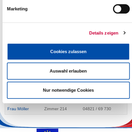
gehören, dürfen Zelte, Wohnwagen und Wohnmobile zur
Marketing
ausschließlich privaten Nutzung aufgestellt werden.
Bei Fragen wenden Sie sich bitte an die Untere
Naturschutzbehörde unter der Email-Adresse
Details zeigen
naturschutzbehoerde[at]steinburg.de
Ansprechpartner/in
Cookies zulassen
Name
Zimmer
Telefon
Auswahl erlauben
Campingplätze
Frau Möller
Zimmer 214
04821 / 69 730
Nur notwendige Cookies
Golfplätze
Frau Möller
Zimmer 214
04821 / 69 730