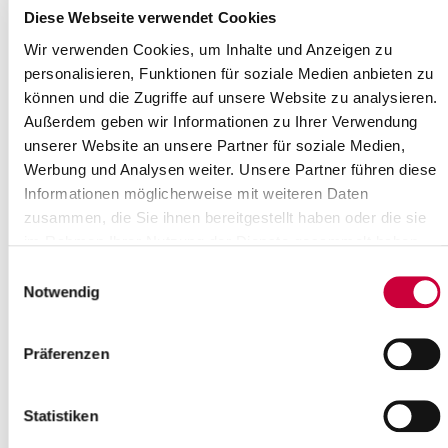
Elbdeich-Camping, Kollmar, mit 75 Standplätzen
Diese Webseite verwendet Cookies
Golfplatz des Golf-Clubs Schloss Breitenburg e.V. – 27
Loch–Platz
Wir verwenden Cookies, um Inhalte und Anzeigen zu
personalisieren, Funktionen für soziale Medien anbieten zu
Zelten und Aufstellen von Wohnwagen
können und die Zugriffe auf unsere Website zu analysieren.
und Wohnmobilen außerhalb von
Außerdem geben wir Informationen zu Ihrer Verwendung
Campingplätzen, kurzfristige Zeltlager:
unserer Website an unsere Partner für soziale Medien,
Werbung und Analysen weiter. Unsere Partner führen diese
Hierfür und auch für die übrigen ordnungsrechtlichen Belange
Informationen möglicherweise mit weiteren Daten
(Schankerlaubnis, Parkflächen, Ordnungsdienst usw.) ist die
örtliche Ordnungsbehörde zuständig.
zusammen, die Sie ihnen bereitgestellt haben oder die sie
im Rahmen Ihrer Nutzung der Dienste gesammelt haben.
Sonstiges Zelten und Aufstellen von
Einwilligungsauswahl
Wohnwagen und Wohnmobilen:
Notwendig
Wanderer und Radfahrer dürfen außer in Nationalparken und
Naturschutzgebieten abseits von Zelt- und Campingplätzen mit
Präferenzen
Zustimmung des jeweiligen Grundstückseigentümers für eine
Nacht zelten. Andere Rechtsvorschriften bleiben unberührt (z.B.
ordnungsrechtliche Belange sowie auch der gesetzliche
Statistiken
Biotopschutz auf Trockenrasen-, Heiden- und Gebüsch-Flächen
usw.). Auf Grundstücken, die zum engeren Wohnbereich