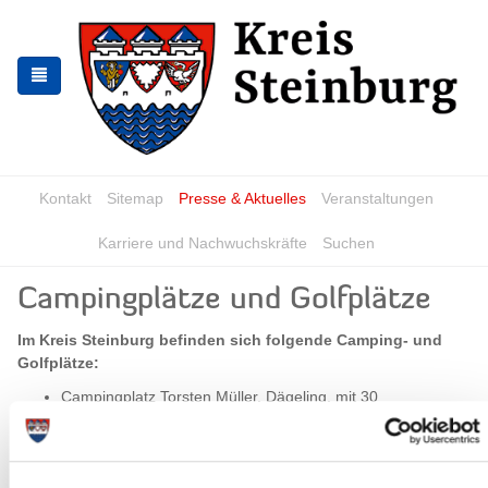
Zur
Zum
Navigation
Inhalt
springen
springen
Kontakt
Sitemap
Presse & Aktuelles
Veranstaltungen
Karriere und Nachwuchskräfte
Suchen
Campingplätze und Golfplätze
Im Kreis Steinburg befinden sich folgende Camping- und
Golfplätze:
Campingplatz Torsten Müller, Dägeling, mit 30
Standplätzen
Campingplatz Naturistenbund Itzehoe e.V., Dägeling, mit
37 Standplätzen für Vereinsmitglieder