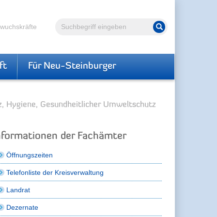
Volltextsuche
hwuchskräfte
Suche starten
ft
Für Neu-Steinburger
z, Hygiene, Gesundheitlicher Umweltschutz
nformationen der Fachämter
Öffnungszeiten
Telefonliste der Kreisverwaltung
Landrat
Dezernate